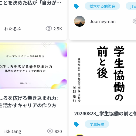
ことを決めた私が「自分がで
栃木ゆる勉強会
ja
貢献が思いつかない(´･ω･
p
」と壁にぶつかったときに乗り
Journeyman
たやりかた
わたるふ
2.5K
しろを広げる巻き込まれ力:
を活かすキャリアの作り方
20240823_学生協働の前と
学生協働
ikkitang
820