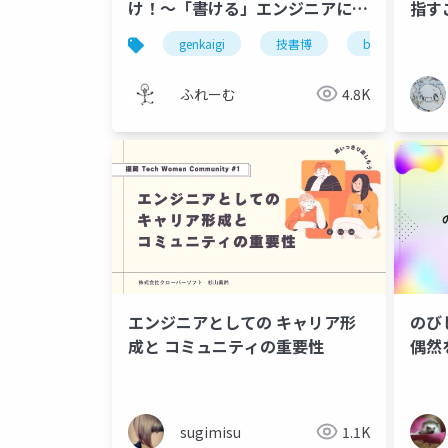
け！～「書ける」エンジニアに
指す
は、こうやってなりました～
きる
genkaigi
技書博
blooming cam
`)
越え
ふれーむ
4.8K
エンジニアとしての キャリア形
のび
成と コミュニティの重要性
偶然
sugimisu
1.1K