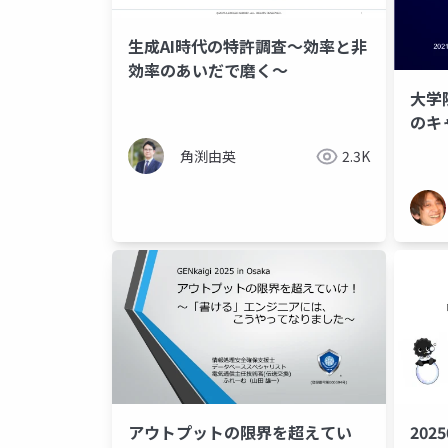
生成AI時代の特許調査～効率と非
効率のあいだで磨く～
大学
のキ
角渕由英
2.3K
アウトプットの限界を超えてい
202