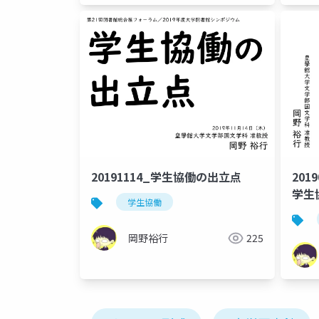
20191114_学生協働の出立点
201
学生
学生協働
よう
岡野裕行
225