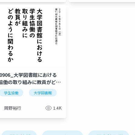
90906_大学図書館における
協働の取り組みに教員がどの
に関わるか
学生協働
大学図書館
岡野裕行
1.4K