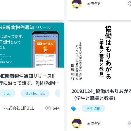
岡野裕行
INE新着物件通知リリース!!
進行に沿って話す、PjM/PdMと
 やったこと
20191124_協働はもりあが
lifull
lifull home's
project management
（学生と職員と教員）
株式会社LIFULL
644
学生協働
岡野裕行