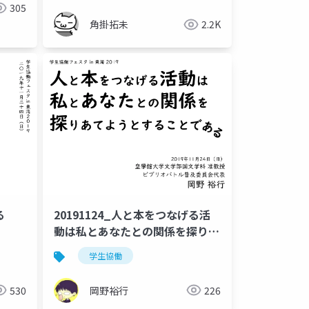
305
角掛拓未
2.2K
る
20191124_人と本をつなげる活
動は私とあなたとの関係を探りあ
てようとすることである
学生協働
530
岡野裕行
226