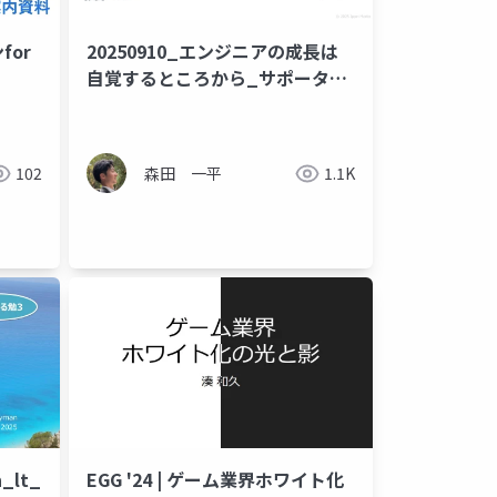
for
20250910_エンジニアの成長は
自覚するところから_サポーター
ズ勉強会
102
森田 一平
1.1K
n_lt_beajouneyman
EGG '24 | ゲーム業界ホワイト化