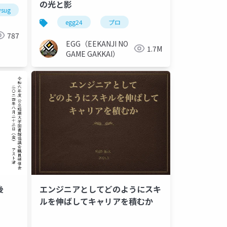
の光と影
wsug
コミュニティ
egg24
プロ
787
EGG（EEKANJI NO
1.7M
GAME GAKKAI）
後
エンジニアとしてどのようにスキ
ルを伸ばしてキャリアを積むか