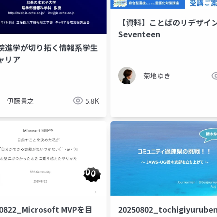
【資料】ことばのリデザイン
Seventeen
院進学が切り拓く情報系学生
ャリア
菊地ゆき
伊藤貴之
5.8K
50822_Microsoft MVPを目
20250802_tochigiyurube