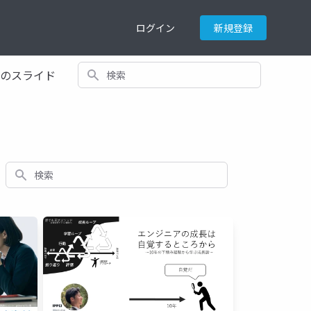
ログイン
新規登録
検索
てのスライド
検索