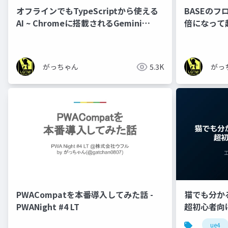
オフラインでもTypeScriptから使える
BASEのフ
AI ~ Chromeに搭載されるGemini
倍になって
Nanoとは ~
がっちゃん
5.3K
がっ
PWACompatを本番導入してみた話 -
猫でも分かるU
PWANight #4 LT
超初心者向け編 
ue4