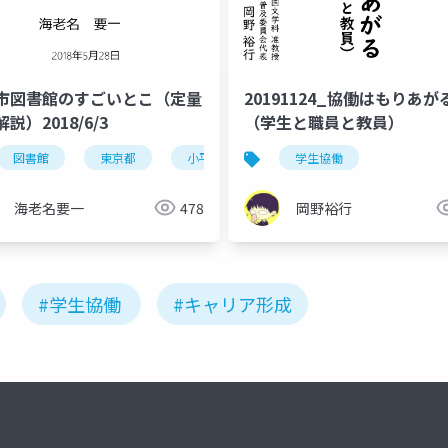
市図書館のすごいとこ（定量
20191124_協働はもりあが
ict技術
説）2018/6/3
（学生と職員と教員）
図書館
東京都
小平市
蔵書数
学生協働
床面積
海老名要一
478
岡野裕行
#学生協働
#キャリア形成