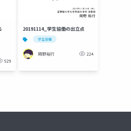
る
20191114_学生協働の出立点
学生協働
岡野裕行
224
529