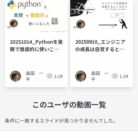
20251014_Pythonを実
20250910_エンジニア
務で徹底的に使いこな
の成長は自覚するとこ
した話
ろから_サポーターズ勉
強会
森田 一
森田 一
2.1K
1.1K
平
平
このユーザの動画一覧
条件に一致するスライドが見つかりませんでした。