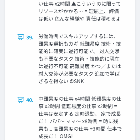
い仕事 x2時間 ▲こういうのに限って
リソースがかかる… = 理屈上、評価
は低い 色んな経験や 責任は積めるよ
労働時間でスキルアップするには、
39.
難易度選択もカギ 低難易度 技術・技
能的に確実に遂行可能で、 対人交渉
も不要なタスク 技術・技能的に現在
は遂行不可能 高難易度 かつ／または
対人交渉が必要なタスク 追加で学ば
ざるを得ない ©SNK
中難易度の仕事 x4時間 低難易度の仕
40.
事 x2時間 低難易度の仕事 x2時間 =
仕事は安定する 定時退勤、 家で成長
だ！ パパ～ ママ～ x8時間 = 時に残
業も... 高難易度の仕事 +3時間 仕事で
成長だ！ OMG!