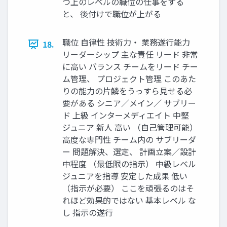
つ上のレベルの職位の仕事をする
と、 後付けで職位が上がる
職位 自律性 技術力・ 業務遂行能力
18.
リーダーシップ 主な責任 リード 非常
に高い バランス チームをリード チー
ム管理、 プロジェクト管理 このあた
りの能力の片鱗をうっすら見せる必
要がある シニア／メイン／ サブリー
ド 上級 インターメディエイト 中堅
ジュニア 新人 高い （自己管理可能）
高度な専門性 チーム内の サブリーダ
ー 問題解決、選定、 計画立案／設計
中程度 （最低限の指示） 中級レベル
ジュニアを指導 安定した成果 低い
（指示が必要） ここを頑張るのはそ
れほど効果的ではない 基本レベル な
し 指示の遂行