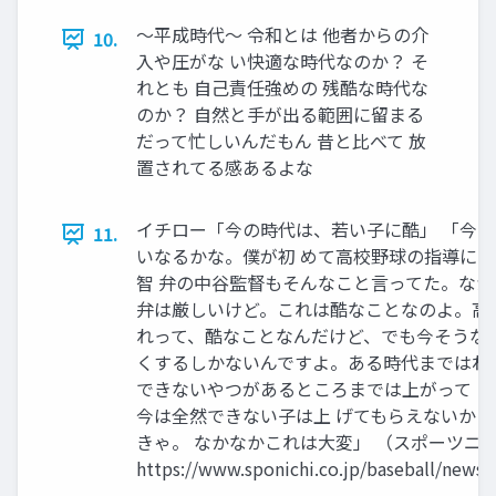
～平成時代～ 令和とは 他者からの介
10.
入や圧がな い快適な時代なのか？ そ
れとも 自己責任強めの 残酷な時代な
のか？ 自然と手が出る範囲に留まる
だって忙しいんだもん 昔と比べて 放
置されてる感あるよな
イチロー「今の時代は、若い子に酷」 「今
11.
いなるかな。僕が初 めて高校野球の指導にい
智 弁の中谷監督もそんなこと言ってた。なか
弁は厳しいけど。これは酷なことなのよ。高
れって、酷なことなんだけど、でも今そうなっ
くするしかないんですよ。ある時代まではね
できないやつがあるところまでは上がって 
今は全然できない子は上 げてもらえないか
きゃ。 なかなかこれは大変」 （スポーツニッポ
https://www.sponichi.co.jp/baseball/news