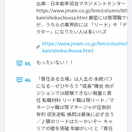
出典：日本能率協会マネジメントセンター
https://www.jmam.co.jp/hrm/column/0095
kanrishokuchousa.html 厳密には管理職で
が、うちらの業界的には 「リード」や「ディ
クター」になりたい人は多いハズ
https://www.jmam.co.jp/hrm/column/00
kanrishokuchousa.html
もったいない！！
45.
「責任ある立場」は人生の 永続バフ
46.
になる…ぜひやろう “成長”機会 他ポ
ジションでは経験できない裁量と責
任 転職材料 リード職は現リード／マ
ネージャ職は現マネージャが圧倒的
有利 収支逆転 帳尻は最後に必ず合う
／♪隣のリードはたーかいぞー キャ
リアの壁を突破 年齢がいくと「責任