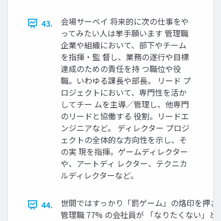
会場サーベイ 将来的に次の仕事をや
43.
ってみたい人は挙手願います 管理職
企業や組織において、部下やチーム
を指揮・監 督し、業務の遂行や目標
達成のための責任を持 つ職位や役
職。いわゆる課長や部長。 リード プ
ロジェクトにおいて、専門性を活か
してチー ムを主導／管理し、他専門
のリードと協働する 役割。リードエ
ンジニアなど。 ディレクター プロジ
ェクトの全体的な方向性を示し、そ
の実 現を指揮。ゲームディレクター
や、アートディ レクター、テクニカ
ルディレクターなど。
世間ではすっかり「罰ゲーム」の烙印を押さ
44.
管理職 77% の会社員が 「なりたくない」と