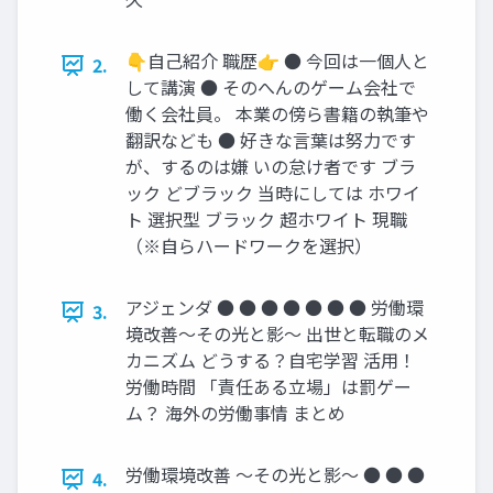
👇自己紹介 職歴👉 ● 今回は一個人と
2.
して講演 ● そのへんのゲーム会社で
働く会社員。 本業の傍ら書籍の執筆や
翻訳なども ● 好きな言葉は努力です
が、するのは嫌 いの怠け者です ブラ
ック どブラック 当時にしては ホワイ
ト 選択型 ブラック 超ホワイト 現職
（※自らハードワークを選択）
アジェンダ ● ● ● ● ● ● ● 労働環
3.
境改善～その光と影～ 出世と転職のメ
カニズム どうする？自宅学習 活用！
労働時間 「責任ある立場」は罰ゲー
ム？ 海外の労働事情 まとめ
労働環境改善 ～その光と影～ ● ● ●
4.