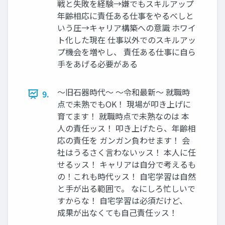
戦と失敗を経験→嫌でもスキルアップ
年齢相応に責任ある仕事をやるべしと
いう圧→キャリア構築への意識 ホワイ
ト化した現在 仕事以外でのスキルアッ
プ機会を増やし、 責任ある仕事に自ら
手をあげる必要がある
～旧石器時代～ ～令和最新～ 就職時
9.
点で未熟でもOK！ 現場が叩き上げに
育てます！ 就職時点で未熟なのは 本
人の責任ッス！ 叩き上げたら、年齢相
応の責任を ガンガン負わせます！ 会
社はうるさく言わないッス！ 本人に任
せるッス！ キャリアは自分で考えるも
の！これも時代ッス！ 自宅学習は自然
と手が出る範囲で。 なにしろ忙しいで
すからな！ 自宅学習は必須だけど、
成果が出なくても自己責任ッス！