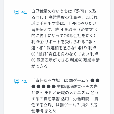
自己裁量のないうちは「許可」を取
41.
るべし！ 高難易度の仕事や、こぼれ
球に手を出す際は、上長にやりたい
旨を伝えて、許可 を取る（企業文化
的に勝手にやってOKな会社を除く）
利点① サポートを受けられる “報・
連・相” 報連相を怠らない限り 利点
② “最終”責任を負わなくてよい 利点
③ 意思表示ができる 利点④ 残業申請
ができる
「責任ある立場」は 罰ゲーム？ ● ●
42.
● ● ● ● ● 労働環境改善～その光
と影～ 出世と転職のメカニズム どう
する？自宅学習 活用！労働時間 「責
任ある立場」は罰ゲーム？ 海外の労
働事情 まとめ