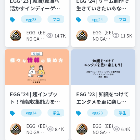
EGG '23 | 就職/転職へ
EGG '24 | ゲーム制作で
活かすインディーゲー
生きていきたいあなた
ム製作
（と僕）のキャリア論
egg23
プロ
egg24
プロ
EGG（EEKANJI
EGG（EEKANJI
14.7K
11.5K
NO GAME
NO GAME
GAKKAI）
GAKKAI）
EGG '24 | 超インプッ
EGG '23 | 知識をつけて
ト！情報収集能力を高
エンタメを更に楽しも
めよう！
う！
egg24
学生
egg23
学生
EGG（EEKANJI
EGG（EEKANJI
8.4K
6.4K
NO GAME
NO GAME
GAKKAI）
GAKKAI）