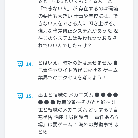
ると 「ほっといてもできる人」と
「できない人」が 存在するのは環境
の要因も大きい 仕事や学校には、で
きない人をできる人に 叩き上げる、
強力な格差修正システムがあった 現
在このシステムは失われつつある そ
れでいいんでしたっけ？
とはいえ、時計の針は戻せません 自
14.
己責任ホワイト時代における ゲーム
業界でのサクセスを考えよう！
出世と転職の メカニズム ● ● ● ●
15.
● ● ● 環境改善～その光と影～ 出
世と転職のメカニズム どうする？自
宅学習 活用！労働時間 「責任ある立
場」は罰ゲーム？ 海外の労働事情 ま
とめ