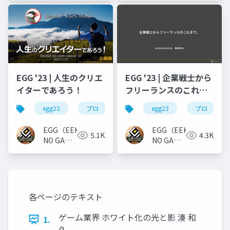
EGG '23 | 人生のクリエ
EGG '23 | 企業戦士から
イターであろう！
フリーランスのこれま
で。
egg23
プロ
egg23
プロ
EGG（EEKANJI
EGG（EEKANJI
5.1K
4.3K
NO GAME
NO GAME
GAKKAI）
GAKKAI）
各ページのテキスト
ゲーム業界 ホワイト化の光と影 湊 和
1.
久