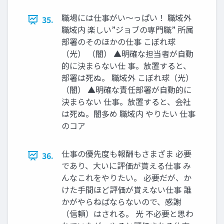
職場には仕事がい〜っぱい！ 職域外
35.
職域内 楽しい”ジョブの専門職” 所属
部署のそのほかの仕事 こぼれ球
（光） （闇） ▲明確な担当者が自動
的に決まらない仕 事。放置すると、
部署は死ぬ。 職域外 こぼれ球（光）
（闇） ▲明確な責任部署が自動的に
決まらない 仕事。放置すると、会社
は死ぬ。闇多め 職域内 やりたい 仕事
のコア
仕事の優先度も報酬もさまざま 必要
36.
であり、大いに評価が貰える仕事 み
んなこれをやりたい。 必要だが、か
けた手間ほど評価が貰えない仕事 誰
かがやらねばならないので、感謝
（信頼）はされる。 光 不必要と思わ