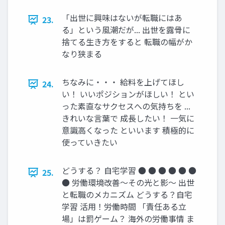
「出世に興味はないが転職にはあ
23.
る」という風潮だが... 出世を露骨に
捨てる生き方をすると 転職の幅がか
なり狭まる
ちなみに・・・ 給料を上げてほし
24.
い！ いいポジションがほしい！ とい
った素直なサクセスへの気持ちを ...
きれいな言葉で 成長したい！ 一気に
意識高くなった といいます 積極的に
使っていきたい
どうする？ 自宅学習 ● ● ● ● ● ●
25.
● 労働環境改善～その光と影～ 出世
と転職のメカニズム どうする？自宅
学習 活用！労働時間 「責任ある立
場」は罰ゲーム？ 海外の労働事情 ま