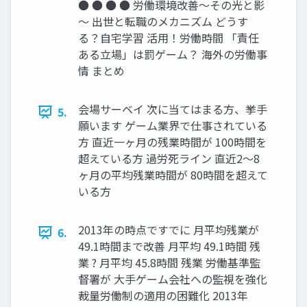
● ● ● ● 労働環境改善～その光と影
～ 出世と転職のメカニズム どうす
る？自宅学習 活用！労働時間 「責任
ある立場」は罰ゲーム？ 海外の労働事
情 まとめ
会場サーベイ 次に当てはまる方、挙手
5.
願います ゲーム業界で仕事されている
方 直近一ヶ月の残業時間が 100時間を
超えている方 過労死ライン 直近2～8
ヶ月の平均残業時間が 80時間を超えて
いる方
2013年の時点ですでに 月平均残業が
6.
49.1時間まで改善 月平均 49.1時間 残
業 ? 月平均 45.8時間 残業 労働基準監
督署が 大手ゲーム会社への監視を強化
裁量労働制の適用の困難化 2013年