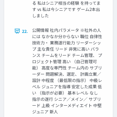
る 私はシニア相当の経験 を持ってま
す vs 私は今シニアです ゲーム2本出
しました
公開情報 社内パラメータ ※社外の人
22.
には なかなか分からない 職位 自律性
技術力・ 業務遂行能力 リーダーシッ
プ 主な責任 リード 非常に高い バラ
ンス チームをリード チーム管理、 プ
ロジェクト管理 高い （自己管理可
能） 高度な専門性 チーム内の サブリ
ーダー 問題解決、選定、 計画立案／
設計 中程度 （最低限の指示） 中級レ
ベル ジュニアを指導 安定した成果 低
い （指示が必要） 基本レベル なし
指示の遂行 シニア／メイン／ サブリ
ード 上級 インターメディエイト 中堅
ジュニア 新人