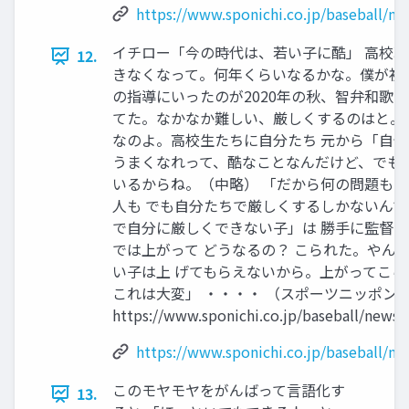
https://www.sponichi.co.jp/baseball/n
イチロー「今の時代は、若い子に酷」 高校
12.
きなくなって。何年くらいなるかな。僕が初 
の指導にいったのが2020年の秋、智弁和歌
てた。なかなか難しい、厳しくするのはと。
なのよ。高校生たちに自分たち 元から「自
うまくなれって、酷なことなんだけど、でも今
いるからね。（中略） 「だから何の問題もな
人も でも自分たちで厳しくするしかないんで
で自分に厳しくできない子」は 勝手に監督
では上がって どうなるの？ こられた。やん
い子は上 げてもらえないから。上がってこら
これは大変」 ・・・・ （スポーツニッポン 20
https://www.sponichi.co.jp/baseball/news
https://www.sponichi.co.jp/baseball/n
このモヤモヤをがんばって言語化す
13.