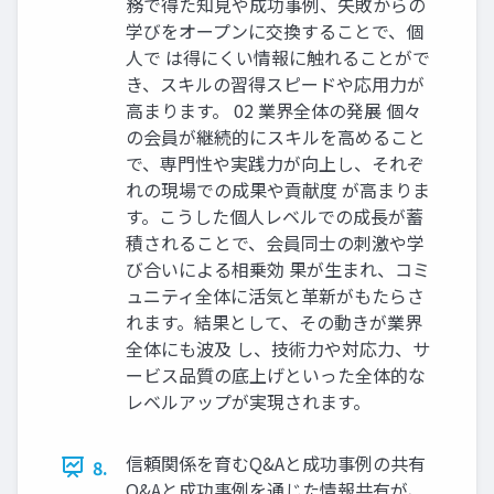
務で得た知見や成功事例、失敗からの
学びをオープンに交換することで、個
人で は得にくい情報に触れることがで
き、スキルの習得スピードや応用力が
高まります。 02 業界全体の発展 個々
の会員が継続的にスキルを高めること
で、専門性や実践力が向上し、それぞ
れの現場での成果や貢献度 が高まりま
す。こうした個人レベルでの成長が蓄
積されることで、会員同士の刺激や学
び合いによる相乗効 果が生まれ、コミ
ュニティ全体に活気と革新がもたらさ
れます。結果として、その動きが業界
全体にも波及 し、技術力や対応力、サ
ービス品質の底上げといった全体的な
レベルアップが実現されます。
信頼関係を育むQ&Aと成功事例の共有
8.
Q&Aと成功事例を通じた情報共有が、