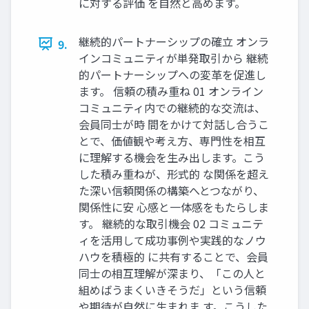
に対する評価 を自然と高めます。
継続的パートナーシップの確立 オンラ
9.
インコミュニティが単発取引から 継続
的パートナーシップへの変革を促進し
ます。 信頼の積み重ね 01 オンライン
コミュニティ内での継続的な交流は、
会員同士が時 間をかけて対話し合うこ
とで、価値観や考え方、専門性を相互
に理解する機会を生み出します。こう
した積み重ねが、形式的 な関係を超え
た深い信頼関係の構築へとつながり、
関係性に安 心感と一体感をもたらしま
す。 継続的な取引機会 02 コミュニテ
ィを活用して成功事例や実践的なノウ
ハウを積極的 に共有することで、会員
同士の相互理解が深まり、「この人と
組めばうまくいきそうだ」という信頼
や期待が自然に生まれま す。こうした