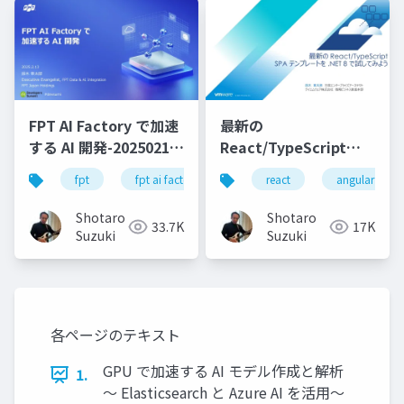
FPT AI Factory で加速
最新の
する AI 開発-20250213-
React/TypeScript
公開版
SPA テンプレートを
fpt
fpt ai factory
generative ai
react
angular
azure
.NET 8 で試してみよう
Shotaro
Shotaro
33.7K
17K
Suzuki
Suzuki
各ページのテキスト
GPU で加速する AI モデル作成と解析
1.
〜 Elasticsearch と Azure AI を活⽤〜