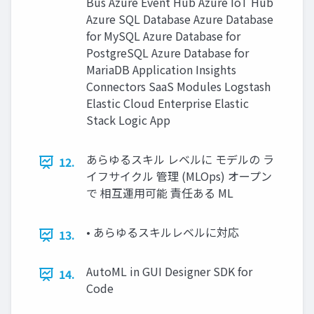
Bus Azure Event Hub Azure IoT Hub
Azure SQL Database Azure Database
for MySQL Azure Database for
PostgreSQL Azure Database for
MariaDB Application Insights
Connectors SaaS Modules Logstash
Elastic Cloud Enterprise Elastic
Stack Logic App
あらゆるスキル レベルに モデルの ラ
12.
イフサイクル 管理 (MLOps) オープン
で 相互運⽤可能 責任ある ML
• あらゆるスキルレベルに対応
13.
AutoML in GUI Designer SDK for
14.
Code