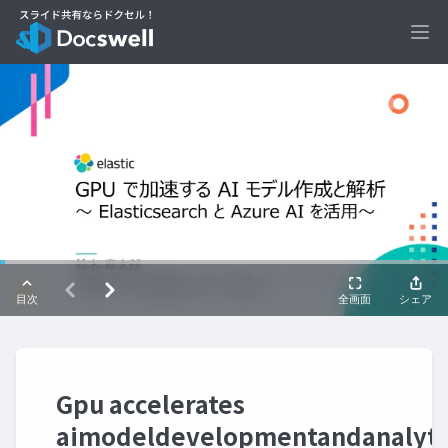
Ope
Gpu accelerates
aimodeldevelopmentandanalytic