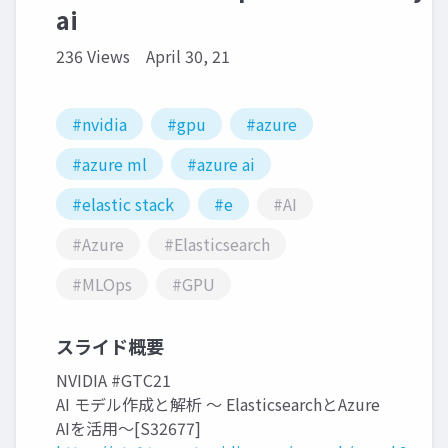
ai
236 Views
April 30, 21
#nvidia
#gpu
#azure
#azure ml
#azure ai
#elastic stack
#e
#AI
#Azure
#Elasticsearch
#MLOps
#GPU
スライド概要
NVIDIA #GTC21
AI モデル作成と解析 ～ ElasticsearchとAzure
AIを活用～[S32677]