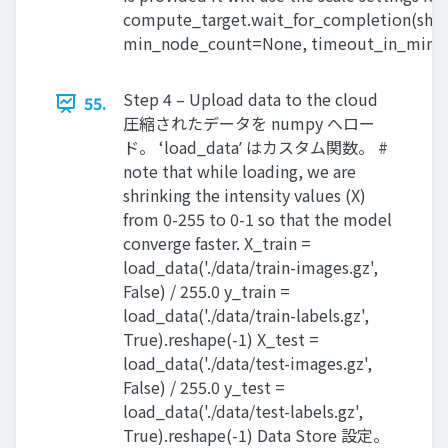
compute_target.wait_for_completion(sh
min_node_count=None, timeout_in_minu
Step 4 – Upload data to the cloud
55.
圧縮されたデータを numpy へロー
ド。 ʻload_dataʼ はカスタム関数。 #
note that while loading, we are
shrinking the intensity values (X)
from 0-255 to 0-1 so that the model
converge faster. X_train =
load_data('./data/train-images.gz',
False) / 255.0 y_train =
load_data('./data/train-labels.gz',
True).reshape(-1) X_test =
load_data('./data/test-images.gz',
False) / 255.0 y_test =
load_data('./data/test-labels.gz',
True).reshape(-1) Data Store 設定。