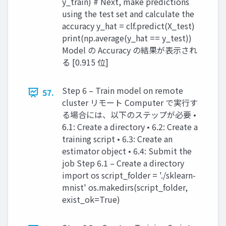
y_train) # Next, make predictions
using the test set and calculate the
accuracy y_hat = clf.predict(X_test)
print(np.average(y_hat == y_test))
Model の Accuracy の結果が表⽰され
る [0.915 位]
Step 6 – Train model on remote
57.
cluster リモート Computer で実⾏す
る場合には、以下のステップが必要 •
6.1: Create a directory • 6.2: Create a
training script • 6.3: Create an
estimator object • 6.4: Submit the
job Step 6.1 – Create a directory
import os script_folder = './sklearn-
mnist' os.makedirs(script_folder,
exist_ok=True)