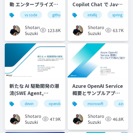
動 エンタープライズフ
Copilot Chat で Java
ロンドエンド開発実践-
コーディングを最大限
vs code
github copilot
intellij
gemini
spring starte
locofy.ai
s
効率化する-配布用
Shotaro
Shotaro
123.8K
63.7K
Suzuki
Suzuki
新たな AI 駆動開発の潮
Azure OpenAI Service
流(SWE Agent,
概要とサンプルアプリ
AutoDev,Devin,
等のご紹介
devin
opendevin
azure
microsoft
autodev
azure
GitHub Copilot
Workspace等)
Shotaro
Shotaro
47.9K
46.8K
Suzuki
Suzuki