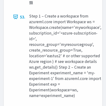
類
Step 1 – Create a workspace from
53.
azureml.core import Workspace ws =
Workspace.create(name='myworkspace',
subscription_id='<azure-subscription-
id>',
resource_group='myresourcegroup',
create_resource_group=True,
location='eastus2' # or other supported
Azure region ) # see workspace details
ws.get_details() Step 2 – Create an
Experiment experiment_name = ‘my-
experiment-1' from azureml.core import
Experiment exp =
Experiment(workspace=ws,
name=experiment_name)