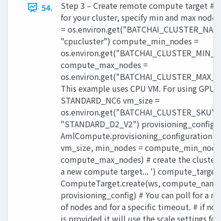
Step 3 – Create remote compute target # 
54.
for your cluster, specify min and max no
= os.environ.get("BATCHAI_CLUSTER_NAME
"cpucluster") compute_min_nodes =
os.environ.get("BATCHAI_CLUSTER_MIN_N
compute_max_nodes =
os.environ.get("BATCHAI_CLUSTER_MAX_N
This example uses CPU VM. For using GPU V
STANDARD_NC6 vm_size =
os.environ.get("BATCHAI_CLUSTER_SKU",
"STANDARD_D2_V2") provisioning_config 
AmlCompute.provisioning_configuration( 
vm_size, min_nodes = compute_min_node
compute_max_nodes) # create the cluster p
a new compute target... ') compute_target
ComputeTarget.create(ws, compute_name
provisioning_config) # You can poll for a
of nodes and for a specific timeout. # if n
is provided it will use the scale settings for