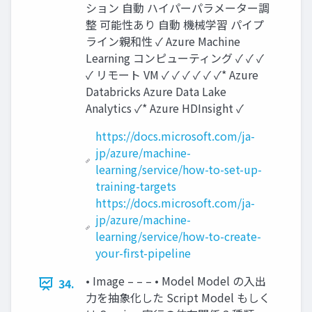
ション ⾃動 ハイパーパラメーター調
整 可能性あり ⾃動 機械学習 パイプ
ライン親和性 ✓ Azure Machine
Learning コンピューティング ✓ ✓ ✓
✓ リモート VM ✓ ✓ ✓ ✓ ✓ ✓* Azure
Databricks Azure Data Lake
Analytics ✓* Azure HDInsight ✓
https://docs.microsoft.com/ja-
jp/azure/machine-
learning/service/how-to-set-up-
training-targets
https://docs.microsoft.com/ja-
jp/azure/machine-
learning/service/how-to-create-
your-first-pipeline
• Image – – – • Model Model の⼊出
34.
⼒を抽象化した Script Model もしく