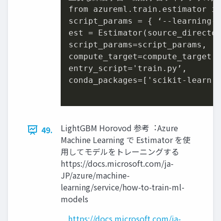
from azureml.train.estimator im
script_params = { ‘--learning-r
est = Estimator(source_director
script_params=script_params,

compute_target=compute_target,

entry_script='train.py’,

conda_packages=['scikit-learn']
LightGBM Horovod 参考︓Azure
49.
Machine Learning で Estimator を使
⽤してモデルをトレーニングする
https://docs.microsoft.com/ja-
JP/azure/machine-
learning/service/how-to-train-ml-
models
https://docs.microsoft.com/ja-