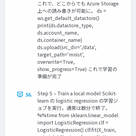
これで、どこからでも Azure Storage
上への読み書きが可能に。 ds =
ws.get_default_datastore()
print(ds.datastore_type,
ds.account_name,
ds.container_name)
ds.upload(src_dir='./data',
target_path='mnist',
overwrite=True,
show_progress=True) これで学習の
準備が完了
Step 5 – Train a local model Scikit-
56.
learn の logistic regression の学習ジ
ョブを実⾏。通常は数分で終了。
%%time from sklearn.linear_model
import LogisticRegression clf =
LogisticRegression() clf.fit(X_train,