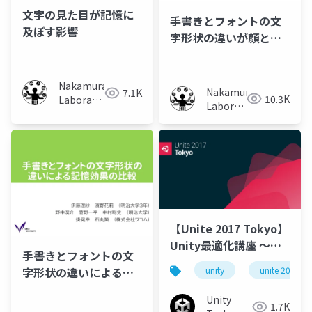
文字の見た目が記憶に
手書きとフォントの文
及ぼす影響
字形状の違いが顔と名
前の記憶に及ぼす影響
Nakamura
Nakamura
7.1K
10.3K
Laboratory
Laboratory
(Meiji
(Meiji
University)
University)
【Unite 2017 Tokyo】
Unity最適化講座 ～ス
手書きとフォントの文
ペシャリストが教える
字形状の違いによる記
unity
unite 2017 t
メモリとCPU使用率の
憶効果の比較
負担最小化テクニック
Unity
1.7K