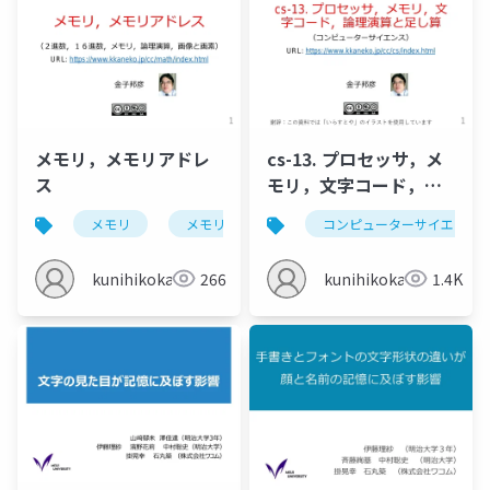
メモリ，メモリアドレ
cs-13. プロセッサ，メ
ス
モリ，文字コード，論
理演算と足し算
メモリ
メモリアドレス
コンピューターサイエンス
アドレス
kunihikokaneko
266
kunihikokaneko
1.4K