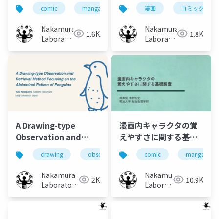
型記憶支援手法の実現
からのシーン推定
comic
manga
memory
漫画
character
コミック
と検証
Nakamura
Nakamura
1.6K
1.8K
Laboratory
Laboratory
(Meiji
(Meiji
University)
University)
A Drawing-type
漫画内キャラクタの覚
Observation and
えやすさに関する基礎
Retrieval Method
調査
drawing
observation support
comic
penguins
manga
Focusing on the
Abdominal Pattern
Nakamura
Nakamura
2K
10.9K
of Penguins
Laboratory
Laboratory
(Meiji
(Meiji
University)
University)