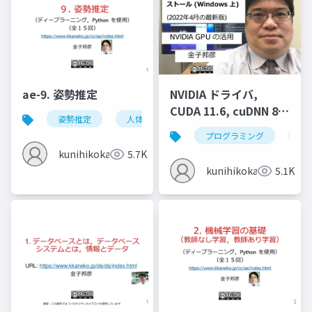
ae-9. 姿勢推定
NVIDIA ドライバ,
CUDA 11.6, cuDNN 8.4
姿勢推定
人体の姿勢推定
頭部の姿勢推定
のインストール
プログラミング
nvi
(Windows 上) (2022年
kunihikokaneko
5.7K
4月の最新版)
kunihikokaneko
5.1K