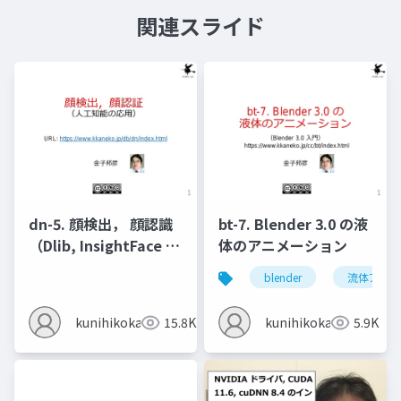
関連スライド
dn-5. 顔検出， 顔認識
bt-7. Blender 3.0 の液
（Dlib, InsightFace を
体のアニメーション
使用）
blender
流体アニメ
kunihikokaneko
15.8K
kunihikokaneko
5.9K