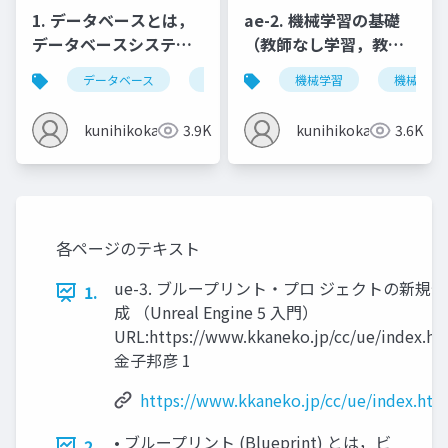
1. データベースとは，
ae-2. 機械学習の基礎
データベースシステム
（教師なし学習，教師
とは，情報とデータ
あり学習）
データベース
データベースシステム
機械学習
情報とデータ
機械学習
kunihikokaneko
3.9K
kunihikokaneko
3.6K
各ページのテキスト
ue-3. ブループリント・プロ ジェクトの新規作
1.
成 （Unreal Engine 5 入門）
URL:https://www.kkaneko.jp/cc/ue/index.ht
金子邦彦 1
https://www.kkaneko.jp/cc/ue/index.htm
• ブループリント (Blueprint) とは，ビ
2.