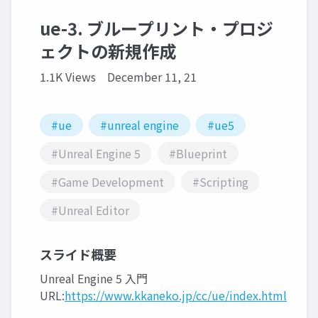
ue-3. ブループリント・プロジ
ェクトの新規作成
1.1K Views
December 11, 21
#ue
#unreal engine
#ue5
#Unreal Engine 5
#Blueprint
#Game Development
#Scripting
#Unreal Editor
スライド概要
Unreal Engine 5 入門
URL:
https://www.kkaneko.jp/cc/ue/index.html