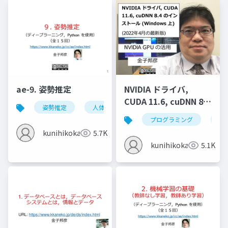
ae-9. 姿勢推定
NVIDIA ドライバ,
CUDA 11.6, cuDNN 8.4
姿勢推定
人体の姿勢推定
頭部の姿勢推定
のインストール
プログラミング
nvi
(Windows 上) (2022年
kunihikokaneko
5.7K
4月の最新版)
kunihikokaneko
5.1K