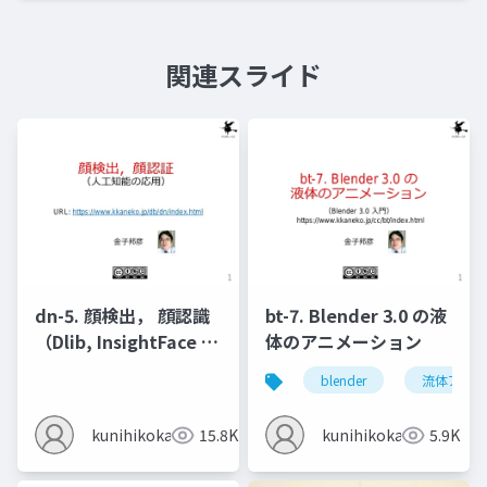
関連スライド
dn-5. 顔検出， 顔認識
bt-7. Blender 3.0 の液
（Dlib, InsightFace を
体のアニメーション
使用）
blender
流体アニメ
kunihikokaneko
15.8K
kunihikokaneko
5.9K