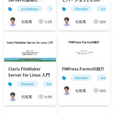
Prometheusを活用す
更点
prometheus
filemaker
filemaker
server
monitoring
wordpres
る
松尾篤
3.2K
松尾篤
804
Claris FileMaker
FMPress Formsの紹介
Server for Linux 入門
filemaker
wordpres
filemaker
linux
server
松尾篤
699
松尾篤
9.9K