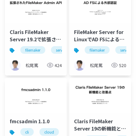
Claris FileMaker
FileMaker Server for
Server 19.2で拡張され
LinuxでAD FSによる外
たFileMaker Admin
部認証
filemaker
server
filemaker
server
API
松尾篤
424
松尾篤
520
fmcsadmin 1.1.0
Claris FileMaker
Server 19の新機能と改
cli
cloud
filemaker
server
善点