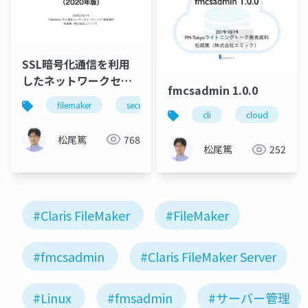
SSL暗号化通信を利用
したネットワークセキ
fmcsadmin 1.0.0
ュリティの向上（2020
filemaker
security
server
ssl
年版）
cli
cloud
f
松尾篤
768
松尾篤
252
#Claris FileMaker
#FileMaker
#fmcsadmin
#Claris FileMaker Server
#Linux
#fmsadmin
#サーバー管理