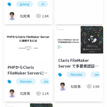
出力するCLIツール
golang
cli
filemaker
clipboard
松尾篤
2.8K
Claris FileMaker
Server で多要素認証を
PHPからClaris
導入するには
FileMaker Serverに接
filemaker
server
続するには
filemaker
php
松尾篤
3.9K
松尾篤
3.1K