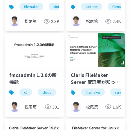
できるClaris
用する方法
filemaker
kintone
kintone
filemaker
FileMaker
松尾篤
2.3K
松尾篤
2.4K
fmcsadmin 1.2.0の新
Claris FileMaker
機能
Server 管理者が知って
おきたい
cli
cloud
filemaker
filemaker
server
server
Infrastructure as
Code
松尾篤
301
松尾篤
1.6K