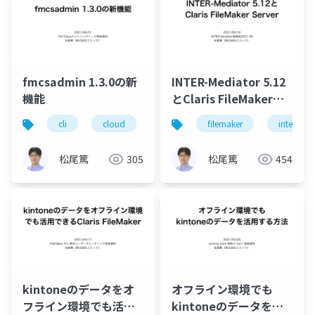
fmcsadmin 1.3.0の新
INTER-Mediator 5.12
機能
とClaris FileMaker
Server
cli
cloud
filemaker
filemaker
server
intermedi
松尾篤
305
松尾篤
454
kintoneのデータをオ
オフライン環境でも
フライン環境でも活用
kintoneのデータを活