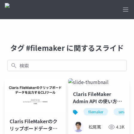
Ope
タグ #filemaker に関するスライド
検索
Claris FileMaker
Admin API の使い方と
最新情報
filemaker
server
Claris FileMakerのク
松尾篤
4.3K
リップボードデータを