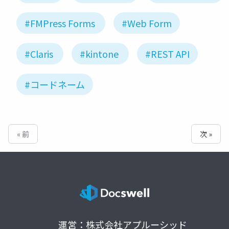
#FMPress Forms
#Web Form
#Claris
#kintone
#REST API
#コードネーム
« 前
次 »
運営：株式会社アプルーシッド