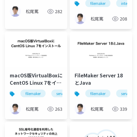
filemaker
intermedi
松尾篤
282
松尾篤
208
macOS版VirtualBoxに
FileMaker Server 18
CentOS Linux 7をイン
とJava
ストール
filemaker
server
linux
filemaker
server
松尾篤
263
松尾篤
339