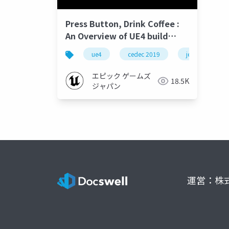
Press Button, Drink Coffee :
An Overview of UE4 build
pipeline and
ue4
cedec 2019
jenkins
maintenance【CEDEC 2019】
エピック ゲームズ
18.5K
ジャパン
運営：株