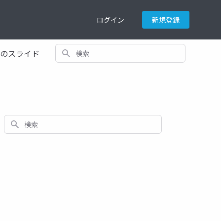
ログイン
新規登録
検索
てのスライド
検索