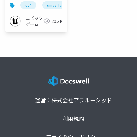
FEST EAST 2019】
ue4
unreal fest
unreal fest east 2019
ue-e
エピック
20.2K
ゲームズ
ジャパン
運営：株式会社アプルーシッド
利用規約
プライバシーポリシー