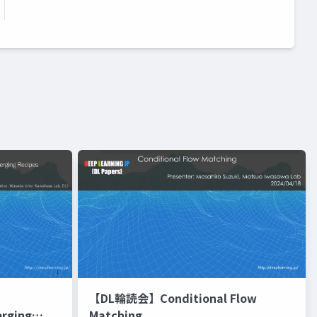
【DL輪読会】Conditional Flow
erging
Matching