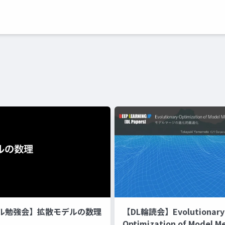
ル勉強会】拡散モデルの数理
【DL輪読会】Evolutionary
Optimization of Model M