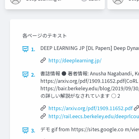
各ページのテキスト
DEEP LEARNING JP [DL Papers] Deep Dynami
1.
http://deeplearning.jp/
書誌情報 ● 著者情報: Anusha Nagabandi, Kurt
2.
https://arxiv.org/pdf/1909.11652.pdf(CoR
https://bair.berkeley.edu/blog/2019/0
の詳しい解説がなされています ○ 2
https://arxiv.org/pdf/1909.11652.pdf
http://rail.eecs.berkeley.edu/deeprlcou
デモ gif from https://sites.google.co m/v
3.