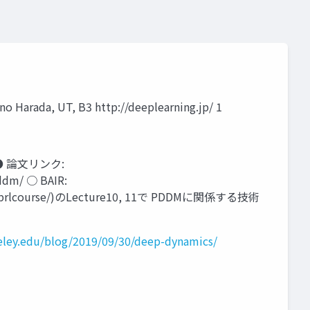
 Harada, UT, B3 http://deeplearning.jp/ 1
in ● 論文リンク:
pddm/ ○ BAIR:
edu/deeprlcourse/)のLecture10, 11で PDDMに関係する技術
keley.edu/blog/2019/09/30/deep-dynamics/