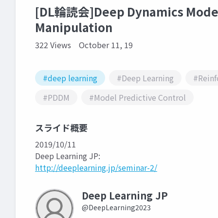
[DL輪読会]Deep Dynamics Models
Manipulation
322 Views
October 11, 19
#deep learning
#Deep Learning
#Reinf
#PDDM
#Model Predictive Control
スライド概要
2019/10/11
Deep Learning JP:
http://deeplearning.jp/seminar-2/
Deep Learning JP
@DeepLearning2023