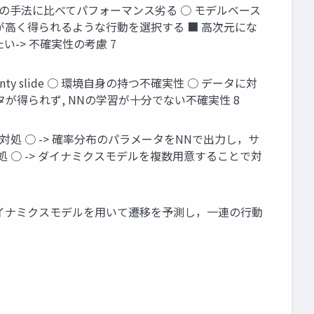
 ● モデルフリーの手法に比べてパフォーマンス劣る ○ モデルベース
酬が高く得られるような行動を選択する ■ 高次元にな
-> 不確実性の考慮 7
 uncertainty slide ○ 環境自身の持つ不確実性 ○ データに対
遷移データが得られず, NNの学習が十分でない不確実性 8
の持つ不確実性の対処 ○ -> 確率分布のパラメータをNNで出力し，サ
 ○ -> ダイナミクスモデルを複数用意することで対
ide ● 複数のダイナミクスモデルを用いて遷移を予測し，一連の行動