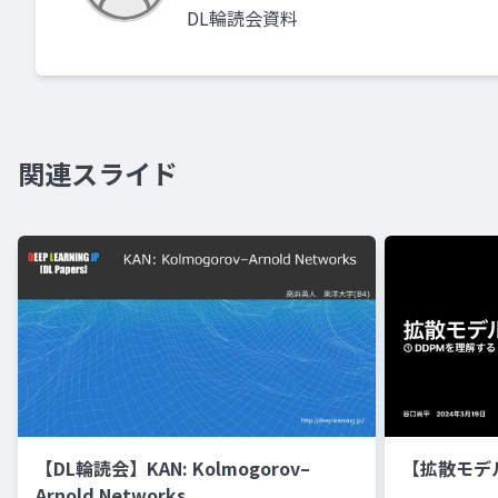
DL輪読会資料
関連スライド
【DL輪読会】KAN: Kolmogorov–
【拡散モデ
Arnold Networks