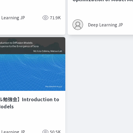
Recipes モデルマージの
 Learning JP
71.9K
Deep Learning JP
強会】Introduction to
Models
 Learning JP
50.5K