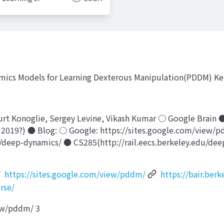
cs Models for Learning Dexterous Manipulation(PDDM) Keno
 Konoglie, Sergey Levine, Vikash Kumar ○ Google Bra
L 2019?) ● Blog: ○ Google: https://sites.google.com/view/
9/30/deep-dynamics/ ● CS285(http://rail.eecs.berkeley.
https://sites.google.com/view/pddm/
https://bair.ber
rse/
iew/pddm/ 3