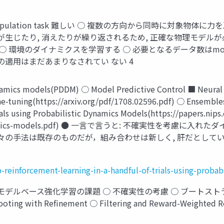
anipulation task 難しい ○ 複数の方向から同時に対象
生じたり, 消えたりが繰り返されるため, 正確な物理モデルが必
環境のダイナミクスを学習する ○ 必要となるデータ数はmodel-f
スクへの適用はまだあまりなされてい ない 4
mics models(PDDM) ○ Model Predictive Control ■ Neural 
ine-tuning(https://arxiv.org/pdf/1708.02596.pdf) ○ Ensembl
ials using Probabilistic Dynamics Models(https://papers.nip
bilisticdynamics-models.pdf) ● 一言で言うと: 不
個々の手法は既存のものだが，組み合わせは新しく, 肝だとしてい
-reinforcement-learning-in-a-handful-of-trials-using-proba
cs ○ モデルベース強化学習の課題 ○ 不確実性の考慮 ○ ブートストラップア
ooting with Refinement ○ Filtering and Reward-Weight