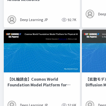
Deep
Deep Learning JP
92.7K
【DL輪読会】Cosmos World
【拡散モデル勉
Foundation Model Platform for
Diffusion 
Physical AI
Deep Learning JP
52.6K
Deep