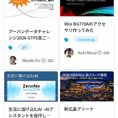
Wio BG770Aのアクセ
サリ作ってみた
アーバンデータチャレ
ンジ2026 GTFS賞ご紹
soracomug
介（キックオフイベン
gtfs
ト）
Koki Miura
540
Masaki Ito
382
新広島アリーナ
生活に溶け込むAI ~AIア
シスタントを自作しよ