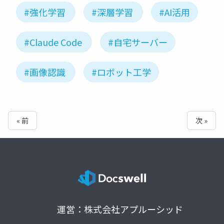
#強化学習
#深層学習
#AI活用
#Claude Code
#自宅サーバー
#画像認識
#ロボット工学
« 前
次 »
運営：株式会社アプルーシッド