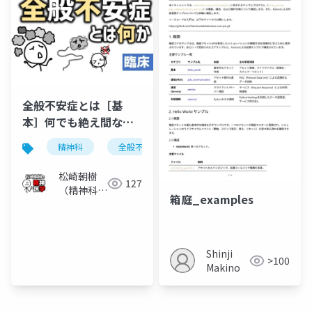
全般不安症とは［基
本］何でも絶え間なく
心配するGAD／授業・
精神科
全般不安症
講義用
松崎朝樹
127
（精神科
箱庭_examples
医）
Shinji
>100
Makino