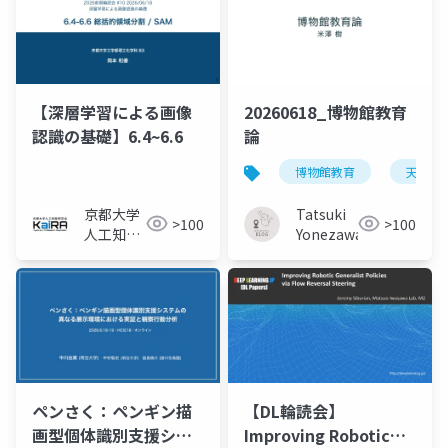
【深層学習による画像
20260618_博物館教育
認識の基礎】6.4~6.6
論
博物館教育
天文学
京都大学
Tatsuki
>100
>100
人工知能
Yonezawa
研究会
KaiRA
ペンさく：ペンギン描
【DL輪読会】
画型個体識別支援シス
Improving Robotic