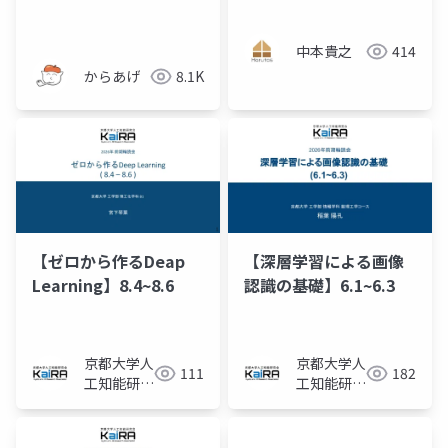
う〜
中本貴之
414
からあげ
8.1K
【ゼロから作るDeap
【深層学習による画像
Learning】8.4~8.6
認識の基礎】6.1~6.3
京都大学人
京都大学人
111
182
工知能研究
工知能研究
会KaiRA
会KaiRA