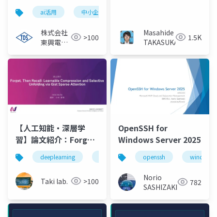
ai活用
中小企業
ローカルllm
コスト削減
株式会社
Masahide
>100
1.5K
東興電機
TAKASUKA
製作所
【人工知能・深層学
OpenSSH for
習】論文紹介：Forget,
Windows Server 2025
Then Recall:
deeplearning
論文紹介
openssh
深層学習
windows s
人工知
Learnable
Compression and
Norio
Taki lab.
>100
782
Selective Unfolding
SASHIZAKI
via Gist Sparse
Attention