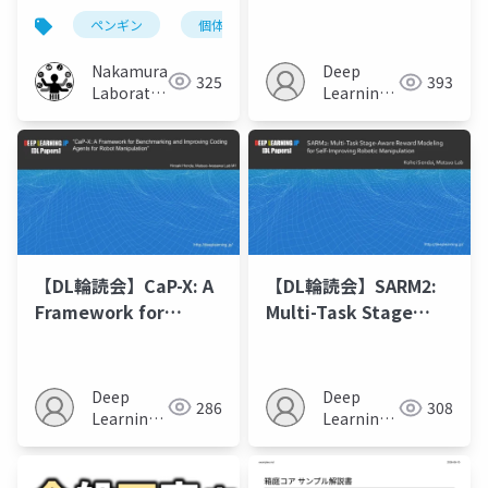
テムの異なる展示環境
Generalist Policies
ペンギン
個体識別
実証実験
描画
における実証と観察行
via Flow Reversal
動分析
Steering
Nakamura
Deep
325
393
Laboratory
Learning
(Meiji
JP
University)
【DL輪読会】CaP-X: A
【DL輪読会】SARM2:
Framework for
Multi-Task Stage
Benchmarking and
Aware Reward
Improving Coding
Modeling for Self
Agents for Robot
Improving Robotic
Deep
Deep
286
308
Manipulation
Manipulation
Learning
Learning
JP
JP