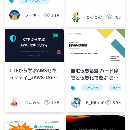
ヌーソロジー
ラーキー
1.1K
とむとむ
788
CTFから学ぶAWSセキ
自宅仮想基盤 ハード障
ュリティ_JAWS-UG福
害と仮想化で遊ぶ おう
岡#26
ちインフラ編
vmware
homelab
べこみん
1.8K
K_Nitori0221
5.9K