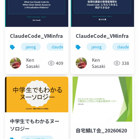
ClaudeCode_VMinfra_EN
ClaudeCode_VMinfra_JP_
janog
claude code
claude
janog
vm
claude code
p
Ken
Ken
409
338
Sasaki
Sasaki
中学生でもわかるヌー
ソロジー
自宅鯖LT会_20260620