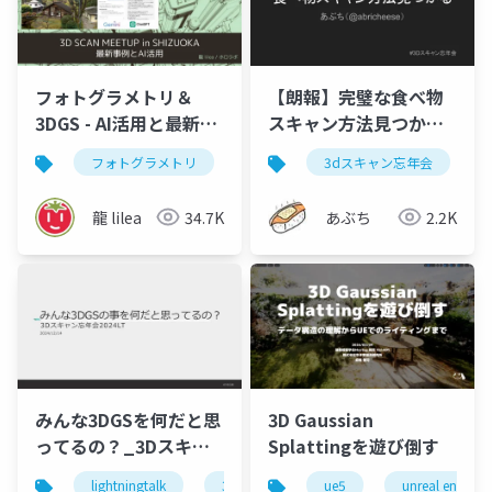
フォトグラメトリ＆
【朗報】完璧な食べ物
3DGS - AI活用と最新事
スキャン方法見つかる
例 - 3D SCAN MEETUP
_2024年3Dスキャン忘
フォトグラメトリ
ガウシアンスプラッティング
3dスキャン忘年会
3
in SHIZUOKA 2025
年会LT
龍 lilea
34.7K
あぶち
2.2K
みんな3DGSを何だと思
3D Gaussian
ってるの？_3Dスキャ
Splattingを遊び倒す
ン忘年会LT
lightningtalk
3dcg
3d gaussian splatting
ue5
unreal engine