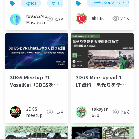
3dデジタルアーカイブ
xgrids
ホロラボ
jxuc
3dgs
3d ga
NAGASAKA
龍 lilea
2.1K
3.7K
Masayuki
3DGS Meetup #1
3DGS Meetup vol.1
VoxelKei「3DGSを
LT資料 黒光りを愛せ
VRChatに持って行った
る技術を求めて -蒸気機
話「Spatialography」
関車と3DGS-
ワールド」
3DGS
takayan
1.2K
2.6K
meetup
660