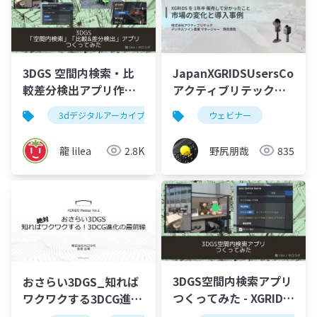
3DGS 空間内検索・比
JapanXGRIDSUsersCommu
較差分検出アプリ作っ
アクティブリテック野
てみた - 3DGS meetup
尻
3dデジタルアーカイブ
3dgs
ウェビナー
vol2
龍 lilea
2.8K
野尻朋哉
835
3DGS空間内検索アプリ
おさらい3DGS_知れば
つくってみた - XGRIDS
ワクワクする3DCG進化
meetup vol2
の最前線