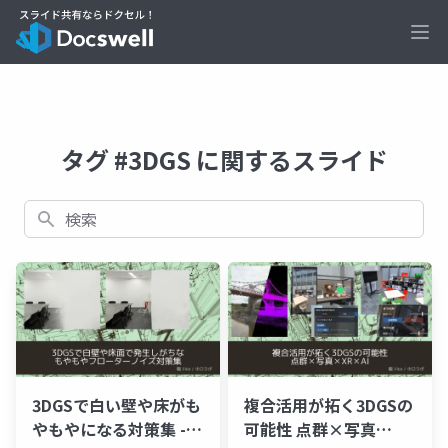
Ope
タグ #3DGS に関するスライド
検索
3DGSで白い壁や床がも
複合活用が拓く3DGSの
やもやになる対策集 -
可能性 点群×写真