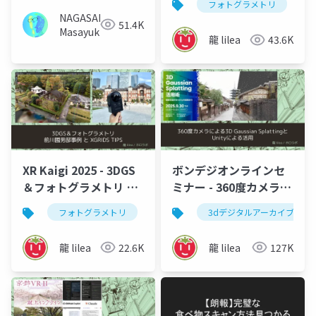
フォトグラメトリ
活用 - 川デジウェビナ
NAGASAKA
51.4K
ー2025
Masayuki
龍 lilea
43.6K
XR Kaigi 2025 - 3DGS
ボンデジオンラインセ
＆フォトグラメトリ 前
ミナー - 360度カメラに
川國男邸事例とXGRIDS
よる3D Gaussian
フォトグラメトリ
3d gaussian splatting
3dデジタルアーカイブ
3dgs
TIPS
SplattingとUnityによ
る活用
龍 lilea
22.6K
龍 lilea
127K