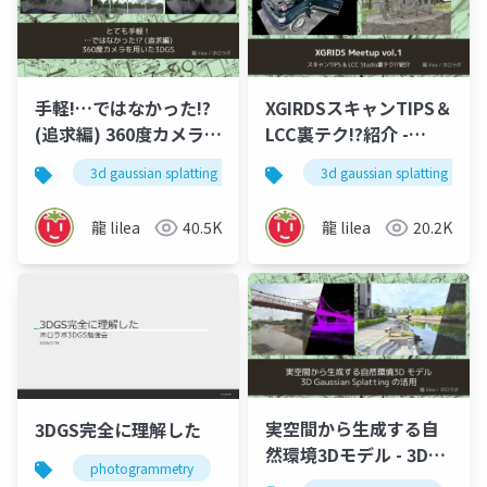
手軽!…ではなかった!?
XGIRDSスキャンTIPS＆
(追求編) 360度カメラを
LCC裏テク!?紹介 -
用いた3DGS - 3DGS
XGRIDS meetup vol.1
3d gaussian splatting
3dgs
3d gaussian splatting
meetup vol.1
龍 lilea
40.5K
龍 lilea
20.2K
実空間から生成する自
3DGS完全に理解した
然環境3Dモデル - 3D
photogrammetry
3dgs
3dcg
3dガウシ
Gaussian Splatting の