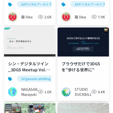
3D Scan meetup in
×XR×AI - 測量･地理空
3dデジタルアーカイブ
3d gaussian splatting
3dデジタルアーカイブ
3dg
SHIZUOKA vol.2
間情報イノベーション
大会 2026
龍 lilea
2.6K
龍 lilea
7.9K
ブラウザだけで3DGS
シン・デジタルツイン
を”歩ける世界に”
_3DGS Meetup Vol.2
LT
3d gaussian splatting
3dgsmeetup
3dscan
STUDIO
NAGASAKA
9.4K
1.6K
DUCKBILL
Masayuki