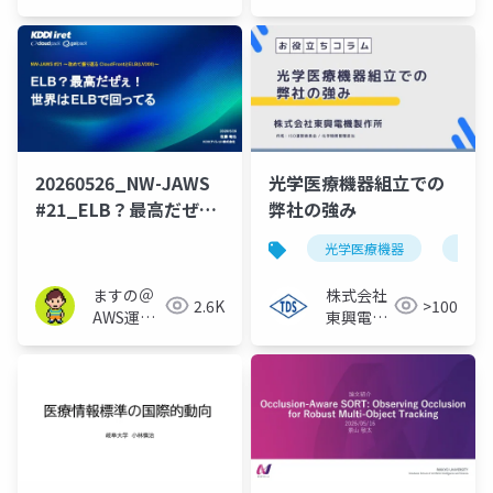
Engineer）
20260526_NW-JAWS
光学医療機器組立での
#21_ELB？最高だぜ
弊社の強み
ぇ！ 世界はELBで回っ
光学医療機器
微細
てる
ますの＠
株式会社
2.6K
>100
AWS運用
東興電機
保守 Lv1.1
製作所