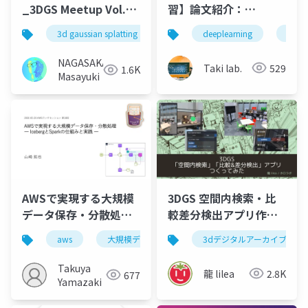
習】論文紹介：
_3DGS Meetup Vol.2
Heterogeneous
LT
deeplearning
論文
3d gaussian splatting
3dgsmeetup
3dscan
Graph Transfer
Learning for Cross-
NAGASAKA
Taki lab.
529
1.6K
Domain Sequential
Masayuki
Recommendation
AWSで実現する大規模
3DGS 空間内検索・比
データ保存・分散処理
較差分検出アプリ作っ
―IcebergとSparkの仕
てみた - 3DGS meetup
aws
大規模データ
s3 tables
3dデジタルアーカイブ
glue spark j
組みと実践―
vol2
Takuya
龍 lilea
2.8K
677
Yamazaki