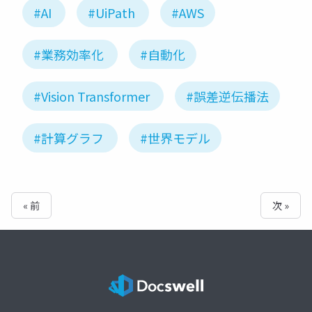
#AI
#UiPath
#AWS
#業務効率化
#自動化
#Vision Transformer
#誤差逆伝播法
#計算グラフ
#世界モデル
« 前
次 »