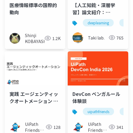
医療情報標準の国際的
【人工知能・深層学
動向
習】論文紹介：
Occlusion-Aware
deeplearning
論文
SORT: Observing
Occlusion for Robust
Shinji
Taki lab.
765
1.2K
Multi-Object
KOBAYASHI
Tracking
実践 エージェンティッ
DevCon ベンガルール
クオートメーション ～
体験談
良かったところ＆苦労
uipathfriends
uipa
したところ～
UiPath
UiPath
128
341
Friends
Friends