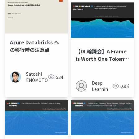
Azure Databricks へ
の移行時の注意点
【DL輪読会】A Frame
is Worth One Token:
Efficient Generative
World Modeling with
Satoshi
534
ENOMOTO
Delta Tokens |
Deep
0.9K
alphaXiv
Learning
JP