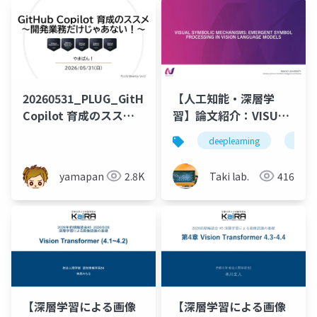
20260531_PLUG_GitHub
【人工知能・深層学
Copilot 育成のススメ_
習】論文紹介：VISUAL
やまぱん！
SYMBOLIC
deeplearning
論文
MECHANISMS:
EMERGENT SYMBOL
yamapan
2.8K
Taki lab.
416
PROCESSING IN
VISION LANGUAGE
MODELS
【深層学習による画像
【深層学習による画像