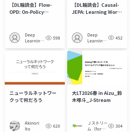
【DL輪読会】Causal-
【DL輪読会】Flow-
JEPA: Learning World
OPD: On-Policy
Models through
Distillation for Flow
Object-Level Latent
Matching Models
Interventions
Deep
Deep
452
598
Learning
Learning
JP
JP
ニューラルネットワー
大LT2026春 in Aizu_鈴
クって何だろう
木啄斗_J-Stream
Akinori
Ｊストリー
620
304
Ito
ム（for