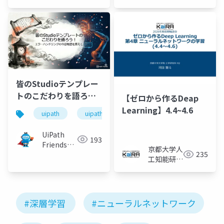
[公式]
[公式]
皆のStudioテンプレー
トのこだわりを語ろ
【ゼロから作るDeap
う！エラーハンドリン
Learning】4.4~4.6
uipath
uipathfriends
グの今昔物語を添えて
UiPath
193
Friends
京都大学人
235
[公式]
工知能研究
会KaiRA
#深層学習
#ニューラルネットワーク