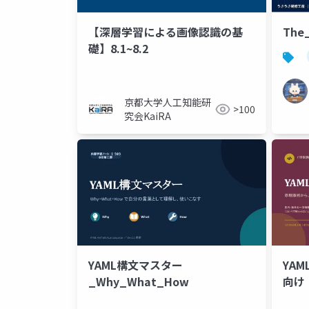
【深層学習による画像認識の基
The_
礎】8.1~8.2
京都大学人工知能研
>100
究会KaiRA
YAML構文マスター
YA
_Why_What_How
向け