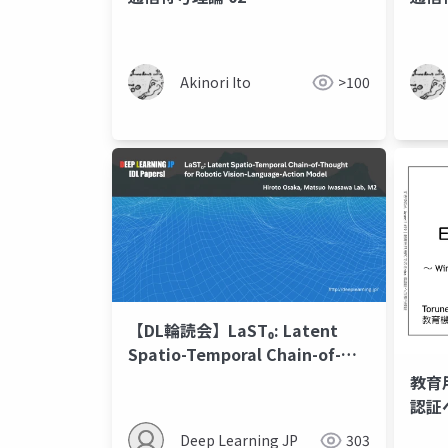
Akinori Ito
>100
【DL輪読会】LaST₀: Latent
Spatio-Temporal Chain-of-
Thought for Robotic Vision-
教育用
Language-Action Model
認証
Azur
Deep Learning JP
303