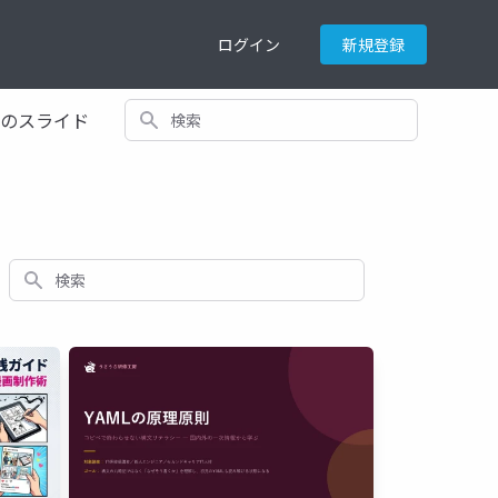
ログイン
新規登録
検索
てのスライド
検索