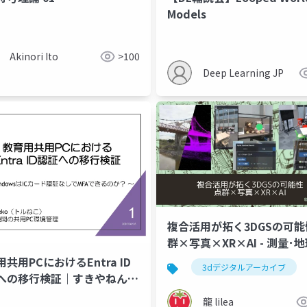
Models
Akinori Ito
>100
Deep Learning JP
複合活用が拓く3DGSの可能
群×写真×XR×AI - 測量･
間情報イノベーション大会 2
共用PCにおけるEntra ID
3dデジタルアーカイブ
への移行検証｜すきやねん
e!! #39
龍 lilea