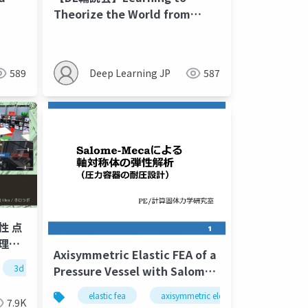
Theorize the World from
Observation
589
Deep Learning JP
587
性 点
地理空
Axisymmetric Elastic FEA of a
026
3d gaussian splatting
3dgs
点群
Pressure Vessel with Salome-
Meca 2024 Windows
elastic fea
axisymmetric element
pressure
7.9K