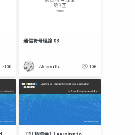
通信符号理論 03
>100
Akinori Ito
106
d
【DL輪読会】Learning to