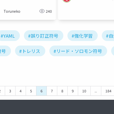
Toruneko
240
#YAML
#誤り訂正符号
#強化学習
#
復号
#トレリス
#リード・ソロモン符号
2
3
4
5
6
7
8
9
10
...
184