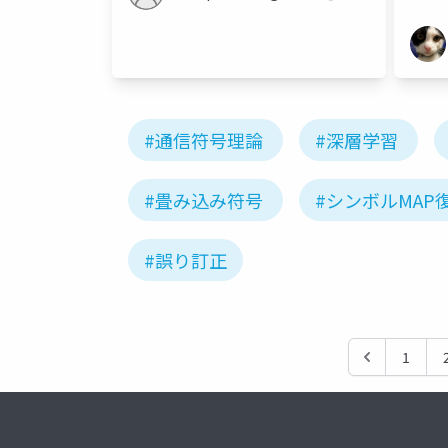
#通信符号理論
#深層学習
#畳み込み符号
#シンボルMAP
#誤り訂正
1