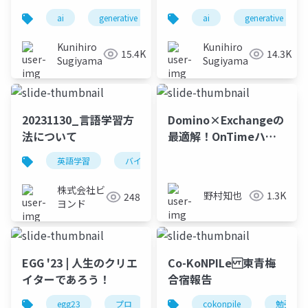
_20231130
ai
generative ai
machine learning
ai
generative ai
deep l
Kunihiro
Kunihiro
15.4K
14.3K
Sugiyama
Sugiyama
20231130_言語学習方
Domino×Exchangeの
法について
最適解！OnTimeハイ
ブリッド
英語学習
バイリンガル
英会話
株式会社ビ
野村知也
1.3K
248
ヨンド
EGG '23 | 人生のクリエ
Co-KoNPILe 東青梅
イターであろう！
合宿報告
egg23
プロ
cokonpile
勉強会