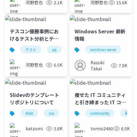
河野哲也
2.1K
河野哲也
15.6K
テスコン優勝事例にお
Windows Server 最新
けるテスト分析とテス
情報
ト設計
テスト
qa
windows server
wi
Kazuki
河野哲也
6.5K
7.9K
Takai
Slidevのテンプレート
痩せた IT コミュニティ
リポジトリについて
と引き締まった IT コミ
ュニティの違い
slide
oss
template
community
devcontainer
岡山
katzumi
5.8K
tomio2480
6.5K