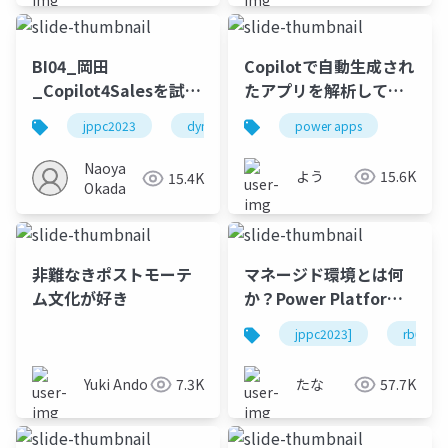
BI04_岡田
Copilotで自動生成され
_Copilot4Salesを試し
たアプリを解析してみ
てみよう
よう！
jppc2023
dynamics
copilot
power apps
Naoya
よう
15.6K
15.4K
Okada
非難なきポストモーテ
マネージド環境とは何
ム文化が好き
か？Power Platform
管理者が押さえておく
jppc2023]
rb03
べきポイント
Yuki Ando
7.3K
たな
57.7K