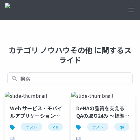
Ope
カテゴリ ノウハウその他 に関するス
ライド
検索
Web サービス・モバイ
DeNAの品質を支える
ルアプリケーション開
QAの取り組み 〜標準化
発における テスト設計
から実践まで〜
テスト
qa
テスト
qa
を支援するための標準
テスト観点の整備