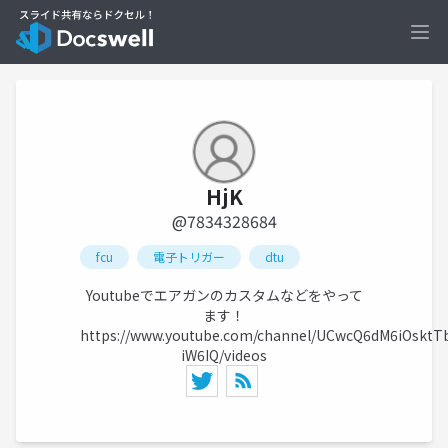
Ope
HjK
@7834328684
fcu
電子トリガー
dtu
Youtubeでエアガンのカスタムなどをやって
ます！
https://www.youtube.com/channel/UCwcQ6dM6iOsktT
iW6IQ/videos