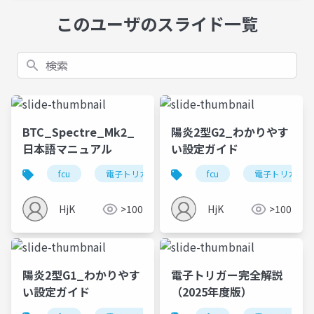
このユーザのスライド一覧
検索
BTC_Spectre_Mk2_
陽炎2型G2_わかりやす
日本語マニュアル
い設定ガイド
fcu
電子トリガー
dtu
fcu
電子トリガー
HjK
>100
HjK
>100
陽炎2型G1_わかりやす
電子トリガー完全解説
い設定ガイド
（2025年度版）