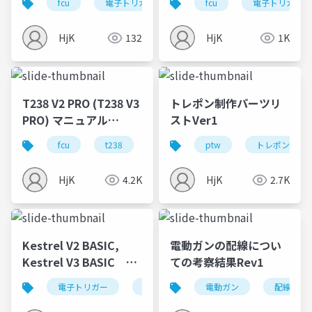
fcu
電子トリガー
dtu
fcu
airsoft
電子トリガー
不
HjK
132
HjK
1K
T238 V2 PRO (T238 V3
トレポン制作パーツリ
PRO) マニュアル
ストVer1
2024.11.18_日本語版
fcu
t238
airsoft
ptw
トレポン
HjK
4.2K
HjK
2.7K
Kestrel V2 BASIC,
電動ガンの配線につい
Kestrel V3 BASIC 設
ての考察結果Rev1
定方法説明書
電子トリガー
dtu
fcu
電動ガン
airsoft
配線
esh