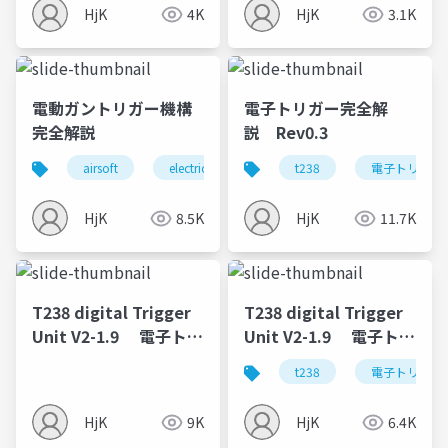
HjK
4K
HjK
3.1K
電動ガントリガー機構
電子トリガー完全解
完全解説
説 Rev0.3
airsoft
electric gun
mosfet
t238
trigger mech
電子トリガー
HjK
8.5K
HjK
11.7K
T238 digital Trigger
T238 digital Trigger
Unit V2-1.9 電子トリ
Unit V2-1.9 電子トリ
ガーT238 Ver3メカボ
ガーT238 Ver2メカボ
t238
電子トリガー 
ックス用 V1.9 マニ
ックス用 V1.9 マニ
ュアル
ュアル
HjK
9K
HjK
6.4K