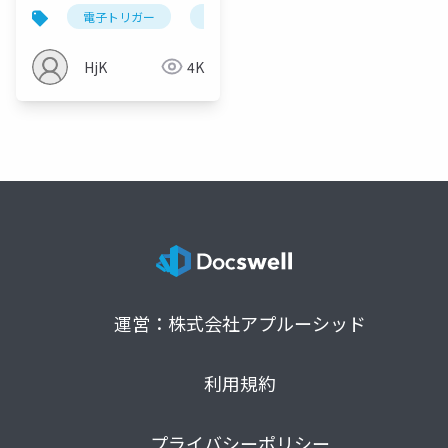
定方法説明書
電子トリガー
dtu
fcu
airsoft
esh
HjK
4K
運営：株式会社アプルーシッド
利用規約
プライバシーポリシー