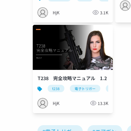
HjK
3.1K
T238 完全攻略マニュアル 1.2
t238
電子トリガー
dtu
HjK
13.3K