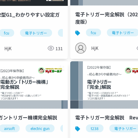
電子トリガー完全解説（202
2型G1_わかりやすい設定ガ
度版）
fcu
電子トリガー
不知火商店
fcu
電子トリガー
陽炎
dtu
airsoft
不知火商店
HjK
HjK
131
ガントリガー機構完全解説
電子トリガー完全解説 Rev0
airsoft
electric gun
mosfet
t238
trigger mechanism
電子トリガー
e
airsoft
シリコン
電子トリガー
dtu
fcu