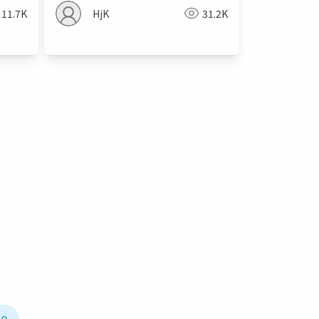
11.7K
HjK
31.2K