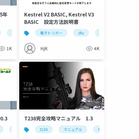
5年
Kestrel V2 BASIC, Kestrel V3
BASIC 設定方法説明書
dtu
t238
電子トリガー
airsoft
dtu
不知火商店
fcu
gate
airsoft
陽炎
1K
HjK
4K
.3
T238完全攻略マニュアル 1.3
customization
dtu
fcu
t238
t238
不知火商店
マニュアル
電子トリガー
big-out
電子トリガー
dtu
dtm
fcu
d