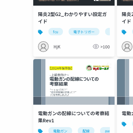
陽炎2型G2_わかりやすい設定ガ
陽炎
イド
イド
fcu
電子トリガー
dtu
HjK
>100
電動ガンの配線についての考察結
電動
果Rev1
電動ガン
配線
awg
ptf