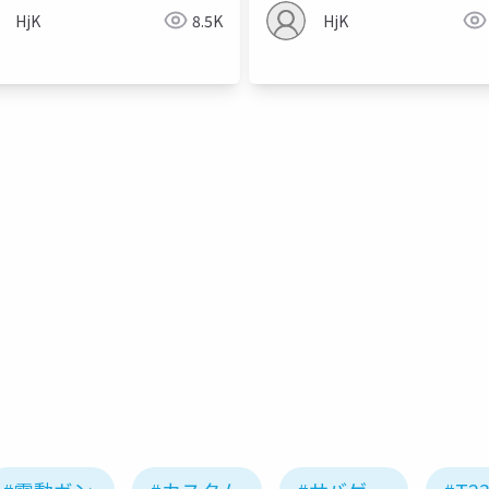
HjK
8.5K
HjK
fcu