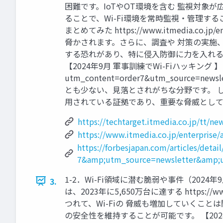
困難です。IoTやOT環境を含む 監視対象が
ることで、Wi-Fi環境を常時監視・管理する
まとめてみた https://www.itmedia.co
脅かされます。さらに、調査や 対策の実施
する恐れがあり、特に侵入防御に力を入れるこ
【2024年9月 軍事訓練でWi-Fiハッキング 】 米陸
utm_content=order7&utm_source=
とも少ない、見落とされがちな分野です。 しか
用されている証拠であり、重要な脅威として認識されているこ
https://techtarget.itmedia.co.jp/t
https://www.itmedia.co.jp/enterprise/
https://forbesjapan.com/articles/deta
7&amp;utm_source=newsletter&amp;
1-2．Wi-Fi領域に潜む脆弱や事件（202
3.
は、2023年に5,650万台に達する https:/
つれて、Wi-Fiの 脅威も増加していくことは
の安全性を維持することが可能です。 【202