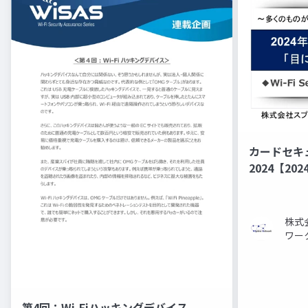
カードセキ
2024【2
ドは「目に見
株式
ワー
第4回：Wi-Fiハッキングデバイス