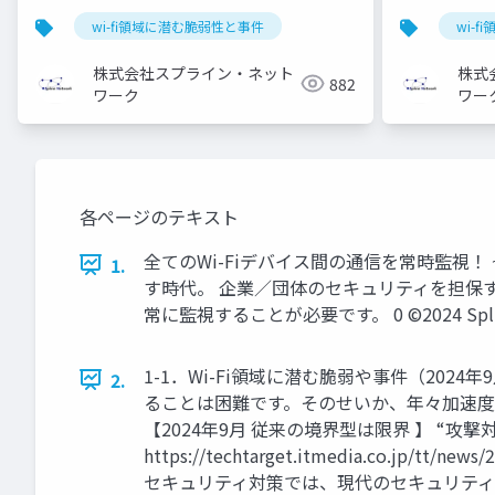
wi-fi領域に潜む脆弱性と事件
wi-
株式会社スプライン・ネット
株式
882
ワーク
ワー
各ページのテキスト
全てのWi-Fiデバイス間の通信を常時監視！ 
1.
す時代。 企業／団体のセキュリティを担保す
常に監視することが必要です。 0 ©2024 Spline-Net
1-1．Wi-Fi領域に潜む脆弱や事件（202
2.
ることは困難です。そのせいか、年々加速度的
【2024年9月 従来の境界型は限界 】 “
https://techtarget.itmedia.co.jp/tt
セキュリティ対策では、現代のセキュリティ