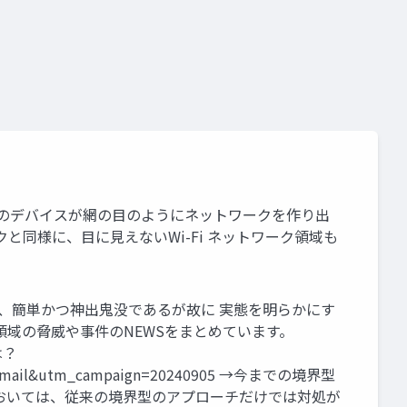
9月 多くのデバイスが網の目のようにネットワークを作り出
同様に、目に見えないWi-Fi ネットワーク領域も
洩) は、簡単かつ神出鬼没であるが故に 実態を明らかにす
領域の脅威や事件のNEWSをまとめています。
は？
diu m=email&utm_campaign=20240905 →今までの境界型
においては、従来の境界型のアプローチだけでは対処が