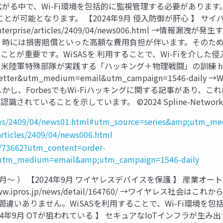
広がる中で、Wi-Fi環境を包括的に監視管理する必要があります
ことが可能となります。 【2024年9月 侵入防御が肝心 】 
.jp/enterprise/articles/2409/04/news006.ht
、時には損害賠償といった高額な費用負担が伴います。そのため
とが重要です。WiSASを 利用することで、Wi-Fiを介し
軍特殊部隊が実践する「ハッキング＋物理戦闘」の訓練 https://forbesj
newsletter&utm_medium=email&utm_campaign=154
し、ForbesでもWi-Fiハッキングに関する記事があり、これ
とを示しています。 ©2024 Spline-Network Inc. All
t/news/2409/04/news01.html#utm_source=series&amp;utm
articles/2409/04/news006.html
il/73662?utm_content=order-
utm_medium=email&amp;utm_campaign=1546-daily
4年9月～ ） 【2024年9月 ワイヤレスデバイスを保護 】 産
/www.ipros.jp/news/detail/164760/ →ワイヤ
間違いありません。WiSASを利用することで、Wi-Fi環境を包
4年9月 OTが狙われている 】 セキュアなIoTインフラが生