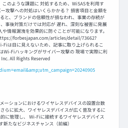
。このような課題に 対処するため、WiSASを利用す
サイバー攻撃への対処はいくらかかる？ 損害項目と金額を
ml →情報漏洩が発生すると、ブランドの信頼性が損なわれ、事業の存続が
、事後対策だけでは対応が 遅れ、深刻な被害に発展
た侵入や情報漏洩を効果的に防ぐことが可能になります。
apan.com/articles/detail/73662?
6-daily →Wi-Fiは目に見えないため、記事に取り上げられるこ
はWi-Fiハッキングがサイバー攻撃の 現場で実際に利
 Rights Reserved
_medium=email&amp;utm_campaign=20240905
業オートメーションにおけるワイヤレスデバイスの設置台数
レス社会はこれからさらに拡大、ワイヤレスデバイスが広く普及するに
括的に管理し、 Wi-Fiに接続するワイヤレスデバイス
み出す新たなビジネスチャンス（前編）