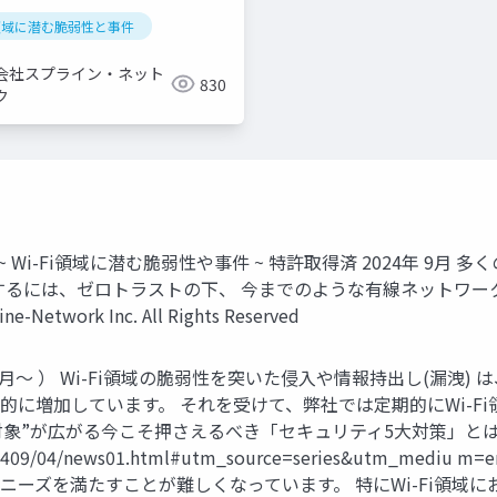
fi領域に潜む脆弱性と事件
会社スプライン・ネット
830
ク
~ Wi-Fi領域に潜む脆弱性や事件 ~ 特許取得済 2024年 
るには、ゼロトラストの下、 今までのような有線ネットワークと
work Inc. All Rights Reserved
4年9月～ ） Wi-Fi領域の脆弱性を突いた侵入や情報持出し(漏
に増加しています。 それを受けて、弊社では定期的にWi-Fi
攻撃対象”が広がる今こそ押さえるべき「セキュリティ5大対策」と
/news/2409/04/news01.html#utm_source=series&utm_me
ニーズを満たすことが難しくなっています。 特にWi-Fi領域