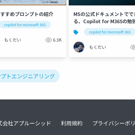
おすすめプロンプトの紹介
MSの公式ドキュメントでで
る、Copilot for M365の
copilot for microsoft 365
方
copilot for microsoft 365
もくだい
6.3K
もくだい
ンプトエンジニアリング
式会社アプルーシッド
利用規約
プライバシーポ