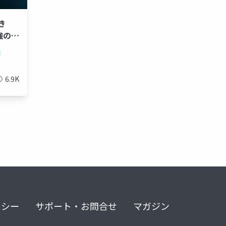
き
勉強の仕
6.9K
リシー
サポート・お問合せ
マガジン