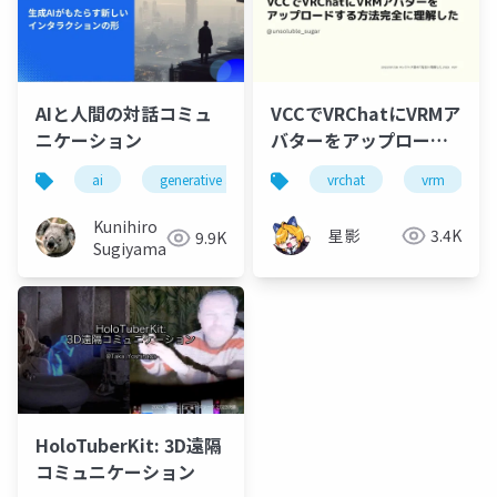
AIと人間の対話コミュ
VCCでVRChatにVRMア
ニケーション
バターをアップロード
する方法完全に理解し
ai
generative ai
machine learning
vrchat
vrm
deep l
た
Kunihiro
星影
3.4K
9.9K
Sugiyama
HoloTuberKit: 3D遠隔
コミュニケーション