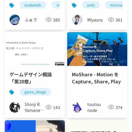
ントをアバターにして
iwakenlab
vr
アバター
unity
microsoftfou
対話してみた！
ふぁゔ
385
Miyaura
361
ゲームデザイン概論
MoShare - Motion を
「第20章」
Capture, Share, Play
game_design
Shinji R.
toutou
143
374
Yamane
node
(山根信二)