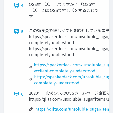
OSS推し活、 してますか？ 「OSS推
4.
し活」とは OSSで推し活をすることで
す
この勉強会で推しソフトを紹介している者だ
5.
https://speakerdeck.com/unsoluble_sugar/v
completely-understood
https://speakerdeck.com/unsoluble_sugar/rv
completely-understood
https://speakerdeck.com/unsoluble_sugar
vcclient-completely-understood
https://speakerdeck.com/unsoluble_suga
completely-understood
2020年…おめシスのOSSホームページ企画に
6.
https://qiita.com/unsoluble_sugar/items/1
https://qiita.com/unsoluble_sugar/item