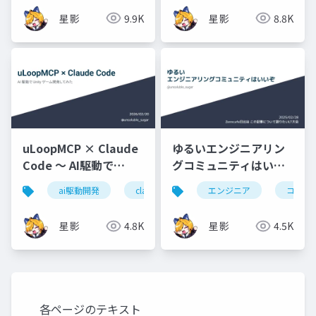
星影
9.9K
星影
8.8K
uLoopMCP × Claude
ゆるいエンジニアリン
Code 〜 AI駆動で
グコミュニティはいい
Unityゲーム開発してみ
ぞ
ai駆動開発
claude code
エンジニア
unity
バイブコ
コミュ
た
星影
4.8K
星影
4.5K
各ページのテキスト