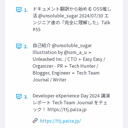
ドキュメント翻訳から始める OSS推し
1.
活 @unsoluble_sugar 2024/07/30 エ
ンジニア達の「完全に理解した」Talk
#55
自己紹介 @unsoluble_sugar
2.
Illustration by @ssm_a_u ➢
Unleashed Inc. / CTO ➢ Easy Easy /
Organizer - PR ➢ Tech Hunter /
Blogger, Engineer ➢ Tech Team
Journal / Writer
Developer eXperience Day 2024 講演
3.
レポート Tech Team Journal をチェ
ック！ https://ttj.paiza.jp
https://ttj.paiza.jp/