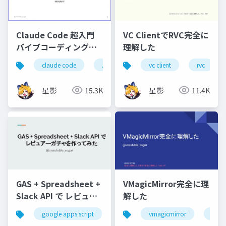
Claude Code 超入門
VC ClientでRVC完全に
バイブコーディングで
理解した
つくる自分用ニュース
claude code
バイブコーディング
vc client
ai駆動開発
rvc
まとめ
星影
15.3K
星影
11.4K
GAS + Spreadsheet +
VMagicMirror完全に理
Slack API で レビュア
解した
ーガチャを作ってみた
google apps script
spreadsheet
vmagicmirror
slack
vtub
ap