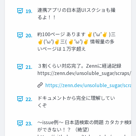
連携アプリの日本語UIスクショも撮
19.
るよ！！
約100ページ あります ✌(’ω’✌ )三
20.
✌(’ω’)✌三( ✌’ω’)✌ 情報量の多
いページは１万字超え
３割くらい対応完了。Zennに経過記録
21.
https://zenn.dev/unsoluble_sugar/scraps/
https://zenn.dev/unsoluble_sugar/scra
ドキュメントから完全に理解してい
22.
くぞ
～issue例～ 日本語検索の問題 カタカナ検索
23.
ができない！？ （絶望）