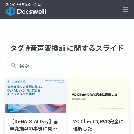
Ope
タグ #音声変換ai に関するスライド
検索
【DeNA × AI Day】音
VC ClientでRVC完全に
声変換AIの事例に見
理解した