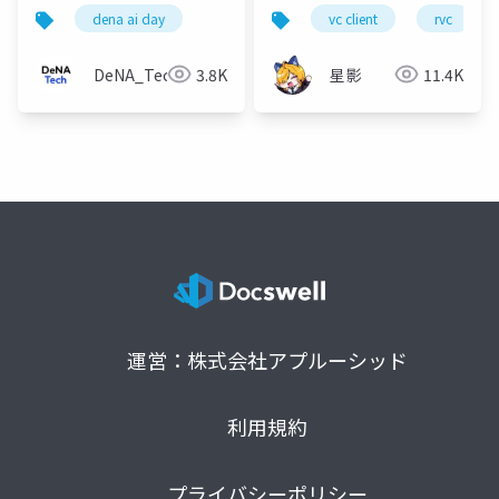
る、DeNAという_場_
dena ai day
vc client
rvc
が創るAIビジネスへの
挑戦
DeNA_Tech
3.8K
星影
11.4K
運営：株式会社アプルーシッド
利用規約
プライバシーポリシー