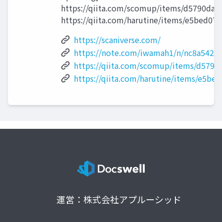
https://qiita.com/scomup/items/d5790da
https://qiita.com/harutine/items/e5bed0
https://scaniverse.com/
https://note.com/iwamah1/n/nc8a5427
https://qiita.com/scomup/items/d579
https://qiita.com/harutine/items/e5b
運営：株式会社アプルーシッド