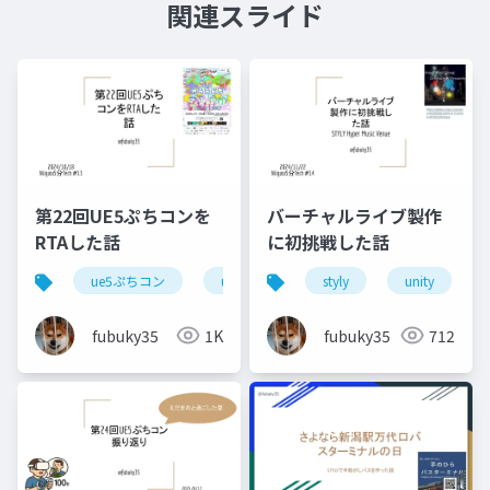
関連スライド
第22回UE5ぷちコンを
バーチャルライブ製作
RTAした話
に初挑戦した話
ue5ぷちコン
ue5
unrealengine
styly
unity
unrealeng
fubuky35
1K
fubuky35
712