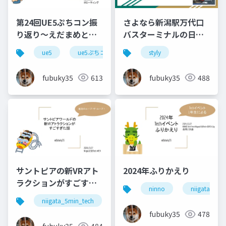
第24回UE5ぷちコン振
さよなら新潟駅万代口
り返り～えだまめと過
バスターミナルの日
ごした夏～
STYLYで手転がしバス
ue5
ue5ぷちコン
styly
を作った話
fubuky35
613
fubuky35
488
サントピアの新VRアト
2024年ふりかえり
ラクションがすごすぎ
ninno
niigata_5mi
た話
niigata_5min_tech
xr
vr
サントピアワー
fubuky35
478