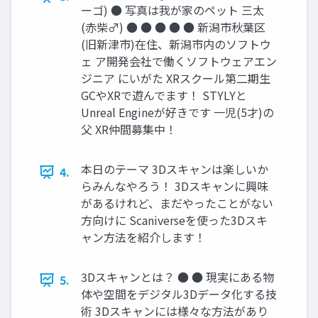
ーゴ) ● 写真は我が家のペット 三太
(赤柴♂) ● ● ● ● ● 新潟市秋葉区
(旧新津市)在住、新潟市内のソフトウ
ェ ア開発会社で働くソフトウェアエン
ジニア にいがた XRスクール第二期生
GCやXRで遊んでます！ STYLYと
Unreal Engineが好きです 一児(5才)の
父 XR仲間募集中！
本日のテーマ 3Dスキャンは楽しいか
4.
らみんなやろう！ 3Dスキャンに興味
があるけれど、まだやったことがない
方向けに Scaniverseを使った3Dスキ
ャン方法を紹介します！
3Dスキャンとは？ ● ● 現実にある物
5.
体や空間をデジタル3Dデータ化する技
術 3Dスキャンには様々な方法があり