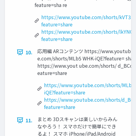
feature=sha re
https://www.youtube.com/shorts/kVT3h
feature=share
https://www.youtube.com/shorts/lkYNQ
feature=share
応用編 ARコンテンツ https://www.youtub
10.
e.com/shorts/MLb5 WHK-iQE?feature= shar
https://www.yout ube.com/shorts/ d_BCo6
eature=share
https://www.youtube.com/shorts/MLb
iQE?feature=share
https://www.youtube.com/shorts/d_BC
feature=share
まとめ 3Dスキャンは楽しいからみん
11.
なやろう！ スマホだけで簡単にでき
るよ！ スマホ iPhone/iPad/Android