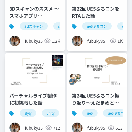
3Dスキャンのススメ ～
第22回UE5ぷちコンを
スマホアプリ
RTAした話
Scaniverseで簡単3Dス
3dスキャン
scaniverse
ue5ぷちコン
ue5
キャン～
fubuky35
1.2K
fubuky35
1K
バーチャルライブ製作
第24回UE5ぷちコン振
に初挑戦した話
り返り～えだまめと過
ごした夏～
styly
unity
バーチャルライブ
ue5
ue5ぷちコン
hmv2024
fubuky35
712
fubuky35
613