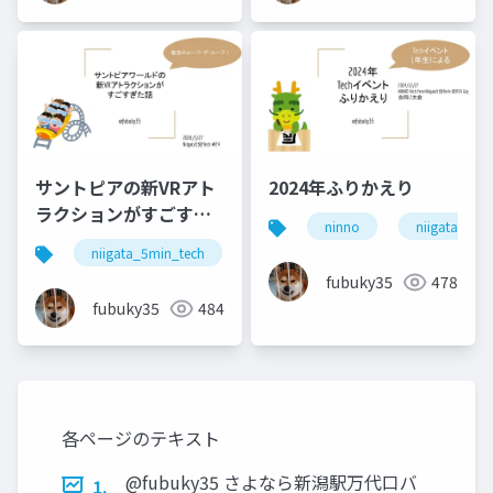
サントピアの新VRアト
2024年ふりかえり
ラクションがすごすぎ
ninno
niigata_5mi
た話
niigata_5min_tech
xr
vr
サントピアワー
fubuky35
478
fubuky35
484
各ページのテキスト
@fubuky35 さよなら新潟駅万代口バ
1.