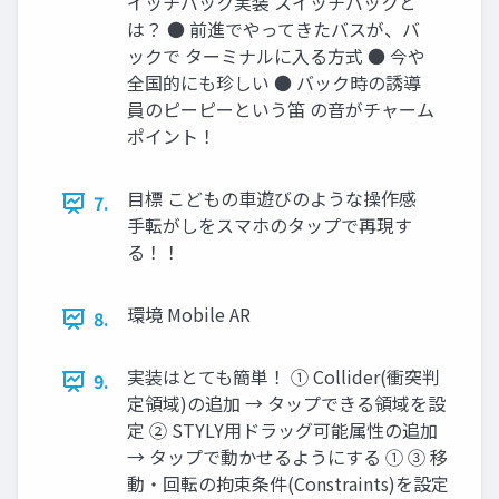
イッチバック実装 スイッチバックと
は？ ● 前進でやってきたバスが、バ
ックで ターミナルに入る方式 ● 今や
全国的にも珍しい ● バック時の誘導
員のピーピーという笛 の音がチャーム
ポイント！
目標 こどもの車遊びのような操作感
7.
手転がしをスマホのタップで再現す
る！！
環境 Mobile AR
8.
実装はとても簡単！ ① Collider(衝突判
9.
定領域)の追加 → タップできる領域を設
定 ② STYLY用ドラッグ可能属性の追加
→ タップで動かせるようにする ① ③ 移
動・回転の拘束条件(Constraints)を設定