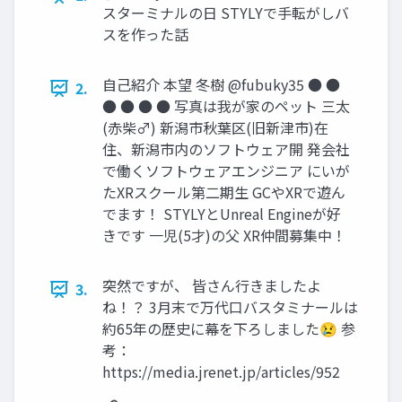
スターミナルの日 STYLYで手転がしバ
スを作った話
自己紹介 本望 冬樹 @fubuky35 ● ●
2.
● ● ● ● 写真は我が家のペット 三太
(赤柴♂) 新潟市秋葉区(旧新津市)在
住、新潟市内のソフトウェア開 発会社
で働くソフトウェアエンジニア にいが
たXRスクール第二期生 GCやXRで遊ん
でます！ STYLYとUnreal Engineが好
きです 一児(5才)の父 XR仲間募集中！
突然ですが、 皆さん行きましたよ
3.
ね！？ 3月末で万代口バスタミナールは
約65年の歴史に幕を下ろしました😢 参
考：
https://media.jrenet.jp/articles/952