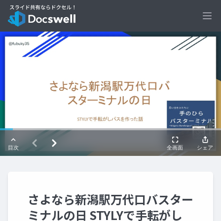
Ope
さよなら新潟駅万代口バスター
ミナルの日 STYLYで手転がし