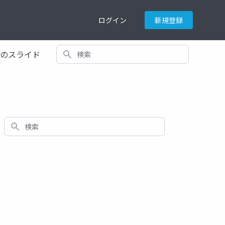
ログイン
新規登録
検索
てのスライド
検索