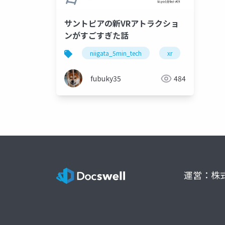
サントピアの新VRアトラクショ
ンがすごすぎた話
niigata_5min_tech
xr
vr
fubuky35
484
運営：株