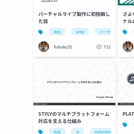
バーチャルライブ製作に初挑戦し
さよ
た話
ナル
作っ
styly
unity
バーチャルライブ
fubuky35
712
STYLYのマルチプラットフォーム
PLAT
対応を支える仕組み
styly
ar
metaverse
vr