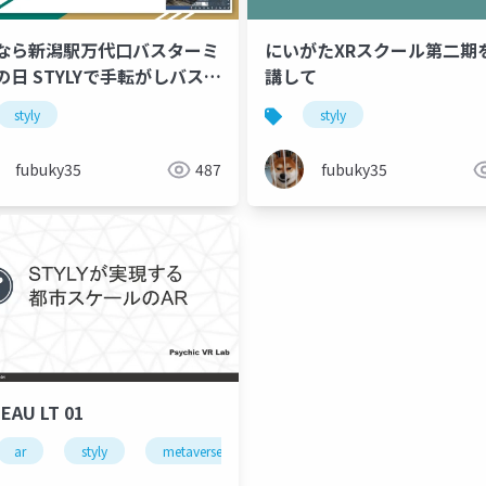
なら新潟駅万代口バスターミ
にいがたXRスクール第二期
の日 STYLYで手転がしバスを
講して
た話
styly
hmv2024
styly
fubuky35
487
fubuky35
EAU LT 01
ar
styly
metaverse