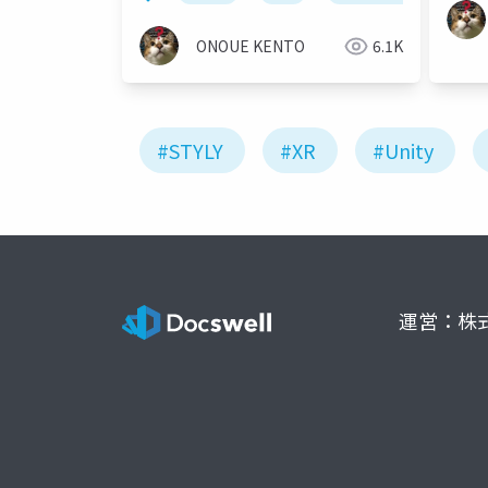
ONOUE KENTO
6.1K
#STYLY
#XR
#Unity
運営：株