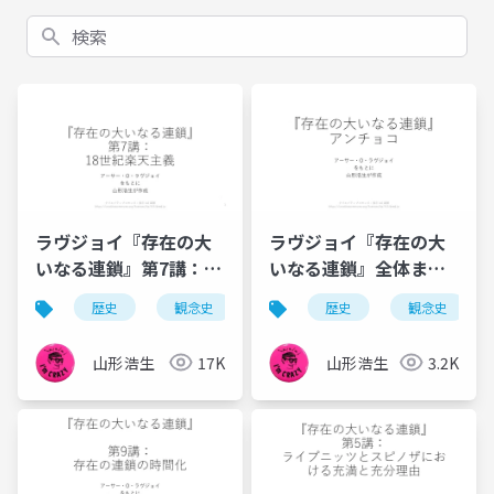
検索
ラヴジョイ『存在の大
ラヴジョイ『存在の大
いなる連鎖』第7講：18
いなる連鎖』全体まと
世紀楽天主義
め
歴史
観念史
ラヴジョイ
歴史
哲学
観念史
充
山形浩生
17K
山形浩生
3.2K