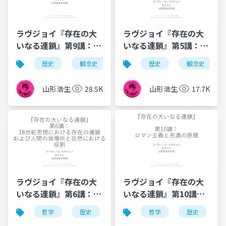
ラヴジョイ『存在の大
ラヴジョイ『存在の大
いなる連鎖』第9講：存
いなる連鎖』第5講：ラ
在の連鎖の時間化
イプニッツ＆スピノザ
歴史
観念史
哲学
歴史
充満の原理
観念史
異
山形浩生
28.5K
山形浩生
17.7K
ラヴジョイ『存在の大
ラヴジョイ『存在の大
いなる連鎖』第6講：18
いなる連鎖』第10講：
世紀の人間の立ち位置
ロマン主義と充満の原
哲学
歴史
観念史
哲学
充満の原理
歴史
理