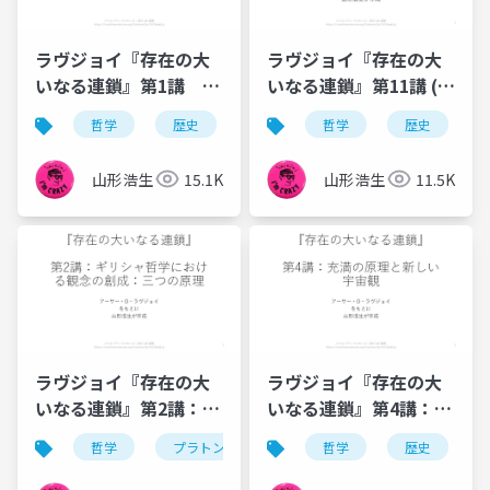
ラヴジョイ『存在の大
ラヴジョイ『存在の大
いなる連鎖』第1講 観
いなる連鎖』第11講 (最
念史の研究とは (1933)
終回)「存在の連鎖」史
哲学
歴史
観念史
哲学
歴史
by 山形浩生
の結末とその教訓
山形浩生
15.1K
山形浩生
11.5K
ラヴジョイ『存在の大
ラヴジョイ『存在の大
いなる連鎖』第2講：ギ
いなる連鎖』第4講：充
リシャ哲学における観
満の原理と新しい宇宙
哲学
プラトン
アリストテレス
哲学
歴史
歴史
念の創成：三つの原理
観——地動説の受容と
「この世性」の復活