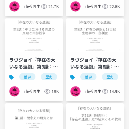
山形浩生
21.7K
山形浩生
22.6K
ラヴジョイ『存在の大
ラヴジョイ『存在の大
いなる連鎖』第3講：中
いなる連鎖』第8講：存
世における充満の原理
在の連鎖と18 世紀生物
哲学
歴史
観念史
哲学
プラトン
歴史
異世
と内部紛争
学の一部側面
山形浩生
18K
山形浩生
14.9K