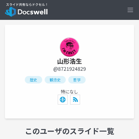
Ope
山形浩生
@8721924829
歴史
観念史
哲学
特になし
このユーザのスライド一覧