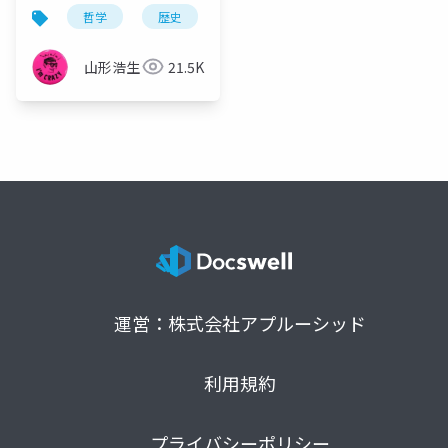
満の原理と新しい宇宙
哲学
歴史
観念史
プラトン
充満
観——地動説の受容と
「この世性」の復活
山形浩生
21.5K
運営：株式会社アプルーシッド
利用規約
プライバシーポリシー