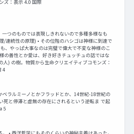
：表示 4.0 国際
さは、一つのものでは表現しきれないので多種多様なも
/連続性の原理) • その位階のハシゴは神様に到達で
「でも、やっぱ大事なのは完璧で偉大で不変な神様のこ
、神様の善性とか愛は、好き好きチュッチュの話ではな
ャの人) の樹。物質から生命クリエイティブコモンズ：
 4
かベラルミーノとかフラッドとか、14世紀-18世紀の
のない死と停滞と虚無の存在にされるという逆転ま で起
a 5
る。 • 西洋哲学にもそのくらいの神秘主義はあった。