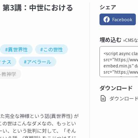
』第3講：中世における
シェア
Facebook
埋め込む
»CMS
#異世界性
#この世性
ィナス
#アベラール
ト教神学
ダウンロード
ダウンロード(pp
た完全な神様という話(異世界性) が
この世はこんなダメなの、もっとい
ーい、という批判に対して、「そん