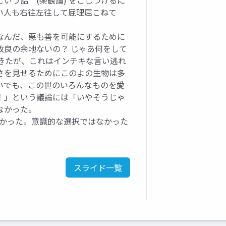
いう話 (楽観論) をこじつけるに
い人も右往左往して屁理屈こねて
なんだ、悪も善を可能にするために
改良の余地ないの？ じゃあ何をして
きたが、これはインチキな言い逃れ
さを見せるためにこのよの生物は多
いでも、この世のいろんなものを愛
！」という議論には「いやそうじゃ
なかった。
なかった。意識的な選択ではなかった
スライド一覧