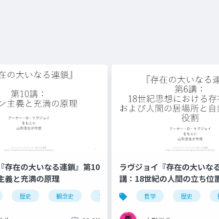
『存在の大いなる連鎖』第10
ラヴジョイ『存在の大いなる
主義と充満の原理
講：18世紀の人間の立ち位
世界性
歴史
この世性
観念史
進化
充満の原理
哲学
ロマン主義
歴史