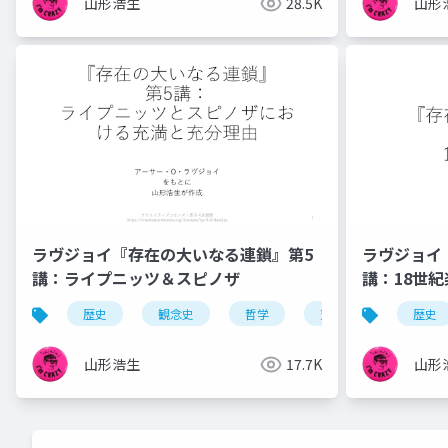
山形浩生
28.5K
山形
ラヴジョイ『存在の大いなる連鎖』第5
ラヴジョイ
講：ライプニッツ＆スピノザ
講：18世
歴史
観念史
哲学
充満の原理
歴史
プ
山形浩生
17.7K
山形