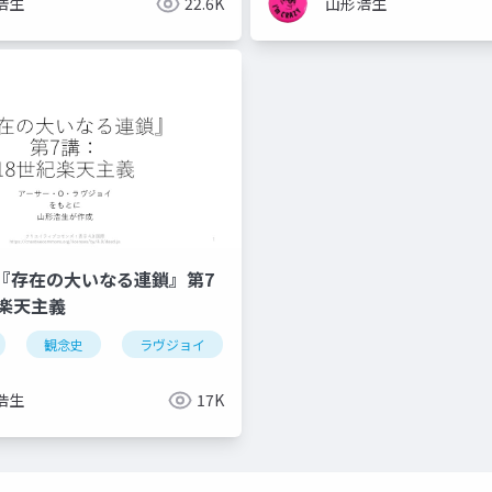
浩生
22.6K
山形浩生
『存在の大いなる連鎖』第7
紀楽天主義
ラトン
観念史
ライプニッツ
ラヴジョイ
18世紀
哲学
充満の原理
浩生
17K