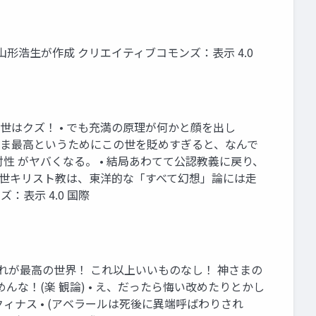
形浩生が作成 クリエイティブコモンズ：表示 4.0
世はクズ！ • でも充満の原理が何かと顔を出し
神さま最高というためにこの世を貶めすぎると、なんで
 がヤバくなる。 • 結局あわてて公認教義に戻り、
も中世キリスト教は、東洋的な「すべて幻想」論には走
表示 4.0 国際
これが最高の世界！ これ以上いいものなし！ 神さまの
な！(楽 観論) • え、だったら悔い改めたりとかし
ィナス • (アベラールは死後に異端呼ばわりされ