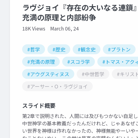
ラヴジョイ『存在の大いなる連鎖
充満の原理と内部紛争
18K Views
March 06, 24
#哲学
#歴史
#観念史
#プラトン
#充満の原理
#スコラ学
#トマス・アク
#アウグスティヌス
#中世哲学
#キリス
#アーサー・O・ラヴジョイ
スライド概要
第2章で説明された、人間には及びもつかない自足し
中世神学の基本教義だったんだけれど、じゃあなぜ
い世界を神様は作れなかったの、神様無能やーいや