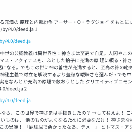
充満の 原理と内部紛争 アーサー・O・ラヴジョイ をもとに 山
by/4.0/deed.ja 1
by/4.0/deed.ja
 中世の公認教義は異世界性：神さまは至高で自足。人間やこの
トマス・アクィナスも、ふとした拍子に充満の原 理に頼る • 
話になる。でもこの世に神の善性が充満すると、至高の神の絶対性
は神秘主義で対立を解決するより豊穣な曖昧さを選んだ • で
実をなんとか充満の原理で救おうとした クリエイティブコモンズ：
.0/deed.ja 2
by/4.0/deed.ja
たんなら、この世界で神さまは手抜きしたの？ →してねえよ！ 
いものは、 他のものがよくなるために必要なだけ！ 神さまなめん
 この異端！ 「屁理屈で悪かったなあ、テメー」 とトマス・アク