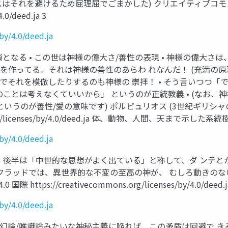
はそれを避けるため屁理屈でごまかした) クリエイティブコモンズ
.0/deed.ja 3
by/4.0/deed.ja
となる • この世は神様の偉大さ/善性の表現 • 神様の偉大
を作ってる。それは神様の善性のあらわ れなんだ！ (充満の原理
術でそれを模倣したりするのも神様の 崇拝！ • そう言いつつ
ことは考えなくていいから」 というのが正統教義 • (なお
というのが善性/愛の意味です) ポルピュリオス (3世紀ギリシ
s.org/licenses/by/4.0/deed.ja 体、動物、人間、天まで示した系統樹
by/4.0/deed.ja
章、後半は「中世的な思想がよく出ている」と称して、ダ ンテと
7世紀のフラッドでは、異世界的な不変の至高の神が、 むしろ動き
s://creativecommons.org/licenses/by/4.0/deed.j
by/4.0/deed.ja
唯幻論/唯識論みたいな神秘主義に陥れば、この矛盾は回避で き