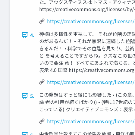
た。アウグスティヌスは トマス・アクィナス
https://creativecommons.org/licenses/by/4
https://creativecommons.org/licenses/
神様は多様性を重視して、 それが位階の連鎖
4.
のがあるんだ！ • それが無限に連続した位階
きるんだ！ • 科学でその位階を見たり、芸
と を考えることですからね。クズなこの世の
いので要注 意！ すべてにあふれて満ちる、
表示 4.0 国際 https://creativecommon
https://creativecommons.org/licenses/
この発想はずっと後にも影響した • (この
5.
論 者の引用が続くばかり)) • (特に1
こっている) クリエイティブコモンズ：表示 4.0 国際 http
https://creativecommons.org/licenses/
中世哲学は敢えてこの矛盾を放置 • 東洋の