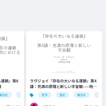
連鎖』第6
ラヴジョイ『存在の大いなる連鎖』第4
置
講：充満の原理と新しい宇宙観——地動
説の受容と「この世性」の復活
観念史
充満の原理
哲学
歴史
観念史
プラ