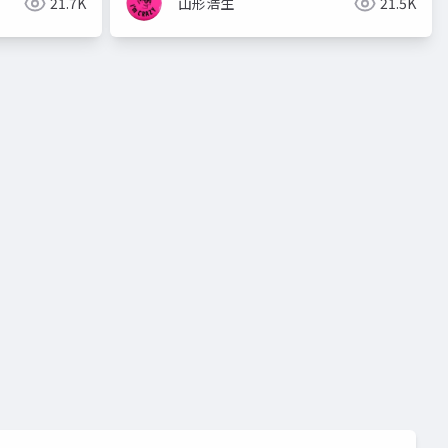
21.7K
山形浩生
21.5K