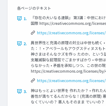
各ページのテキスト
『存在の大いなる連鎖』 第3講：中世における
1.
国際 https://creativecommons.org/licenses/
https://creativecommons.org/licenses/
異世界性と充満の原理の対立は中世も続く •
2.
た：！ • アベラールもアウグスティヌスも
神さまはそんなクズを作っ たのか、という
支離滅裂な屁理屈でごまかすばかり • 中世
らなかった • 矛盾を承知しつつ、この世の現
https://creativecommons.org/licenses/by/4
https://creativecommons.org/licenses/
神はもっとよい世界を 作れたか？ • 作れ
3.
善性が満ちてるんだからな！(充満の原理) 悪
なくていいの？ 悪人もそのまま でいいの？