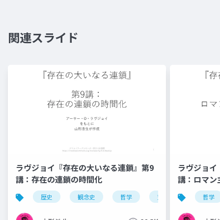
関連スライド
ラヴジョイ『存在の大いなる連鎖』第9
ラヴジョイ
講：存在の連鎖の時間化
講：ロマン
歴史
観念史
哲学
充満の原理
哲学
異