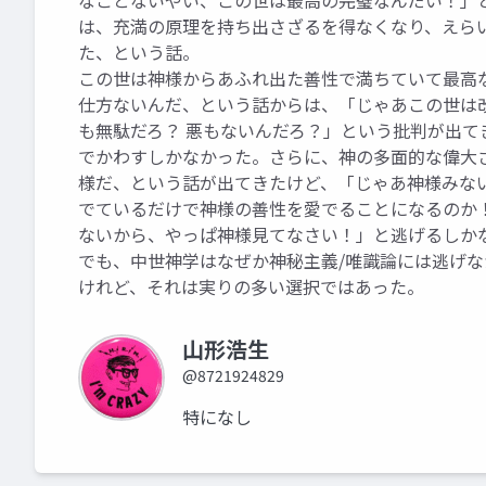
なことないやい、この世は最高の完璧なんだい！」と
は、充満の原理を持ち出さざるを得なくなり、えら
た、という話。
この世は神様からあふれ出た善性で満ちていて最高
仕方ないんだ、という話からは、「じゃあこの世は
も無駄だろ？ 悪もないんだろ？」という批判が出て
でかわすしかなかった。さらに、神の多面的な偉大
様だ、という話が出てきたけど、「じゃあ神様みな
でているだけで神様の善性を愛でることになるのか
ないから、やっぱ神様見てなさい！」と逃げるしか
でも、中世神学はなぜか神秘主義/唯識論には逃げ
けれど、それは実りの多い選択ではあった。
山形浩生
@8721924829
特になし