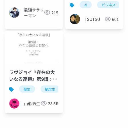
ai
ビジネス
最強サラリ
215
ーマン
TSUTSU
601
ラヴジョイ『存在の大
いなる連鎖』第9講：存
在の連鎖の時間化
歴史
観念史
哲学
充満の原理
異
山形浩生
28.5K