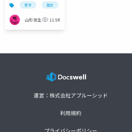
終回)「存在の連鎖」史
哲学
歴史
観念史
プラトン
異世
の結末とその教訓
山形浩生
11.5K
運営：株式会社アプルーシッド
利用規約
プライバシーポリシー