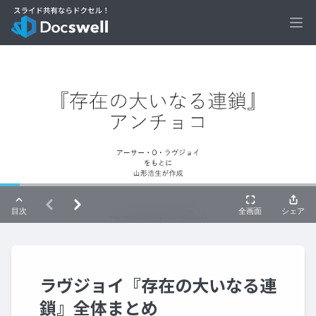
Ope
ラヴジョイ『存在の大いなる連
鎖』全体まとめ