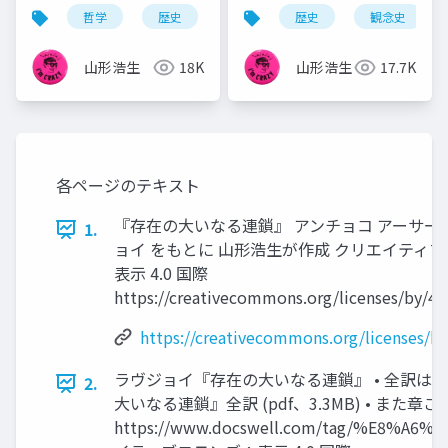
世における充満の原理
イプニッツ＆スピノザ
哲学
歴史
観念史
歴史
プラトン
観念史
異世
と内部紛争
山形浩生
18K
山形浩生
17.7K
各ページのテキスト
『存在の大いなる連鎖』 アンチョコ アーサー
1.
ョイ をもとに 山形浩生が作成 クリエイティ
表示 4.0 国際
https://creativecommons.org/licenses/by/4.0
https://creativecommons.org/licenses/by
ラヴジョイ『存在の大いなる連鎖』 • 全訳は以
2.
大いなる連鎖』全訳 (pdf、3.3MB) • また
https://www.docswell.com/tag/%E8%