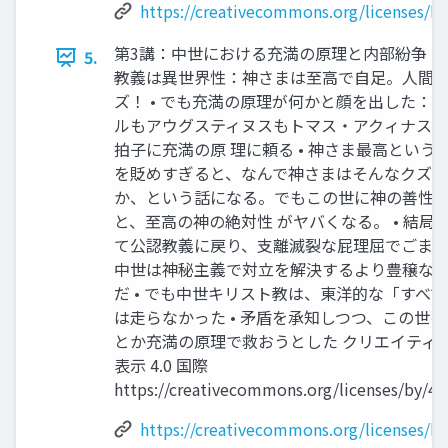
https://creativecommons.org/licenses/by
第3講：中世における充満の原理と内部紛争 •
5.
教義は異世界性：神さまは至高で自足。人間
ズ！ • でも充満の原理が何かと顔を出した：！ 
ルもアウグスティヌスもトマス・アクィナス
拍子に充満の原 理に頼る • 神さま最高という
を貶めすぎると、なんで神さまはそんなクズを
か、という話になる。でもこの世に神の善性
と、至高の神の絶対性 がヤバくなる。 • 結局
て公認教義に戻り、支離滅裂な屁理屈でごまかす
中世は神秘主義で対立を解決するより豊穣な
だ • でも中世キリスト教は、東洋的な「すべ
は走らなかった • 矛盾を承知しつつ、この世
とか充満の原理で救おうとした クリエイティ
表示 4.0 国際
https://creativecommons.org/licenses/by/4.0
https://creativecommons.org/licenses/by