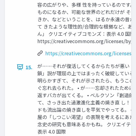
容の広がりや、多様 性を持っているのです。
ものになるか、可能な世界のどれだけが そ
きか、などということを、はるか永遠の昔か
て きたような理性的/合理的な根拠など、あ
ん」 クリエイティブコモンズ：表示 4.0 国際
https://creativecommons.org/licenses/by/4
https://creativecommons.org/licenses/b
が……それが復活してくるからたちが悪い • 
15.
鎖」説が理屈の上ではまったく破綻している
明らかすぎて、それが示されたら、もうこの
ぐ忘れ去られた。 • が……忘却されたため
返すバカが出てくる。 • ベルクソン『創造的
て、さっき出た過激進化主義の焼き直 し！ •
ドも流出論の焼き直しを平気でやってる。 • 
屋の「しつこい渇望」の表現を考えるにあた
念史の研究も意味あるかもね。 クリエイテ
表示 4.0 国際