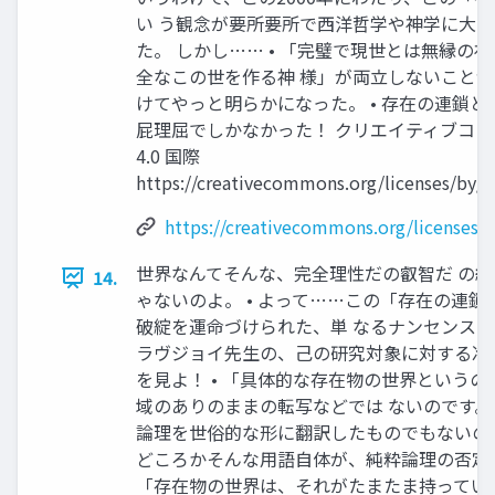
い う観念が要所要所で西洋哲学や神学に大
た。 しかし…… • 「完璧で現世とは無縁の
全なこの世を作る神 様」が両立しないことが、
けてやっと明らかになった。 • 存在の連鎖
屁理屈でしかなかった！ クリエイティブコ
4.0 国際
https://creativecommons.org/licenses/by/4
https://creativecommons.org/licenses/b
世界なんてそんな、完全理性だの叡智だ の
14.
ゃないのよ。 • よって……この「存在の連鎖
破綻を運命づけられた、単 なるナンセンスで
ラヴジョイ先生の、己の研究対象に対する冷
を見よ！ • 「具体的な存在物の世界という
域のありのままの転写などでは ないのです。
論理を世俗的な形に翻訳したものでもないの
どころかそんな用語自体が、純粋論理の否定な
「存在物の世界は、それがたまたま持ってい