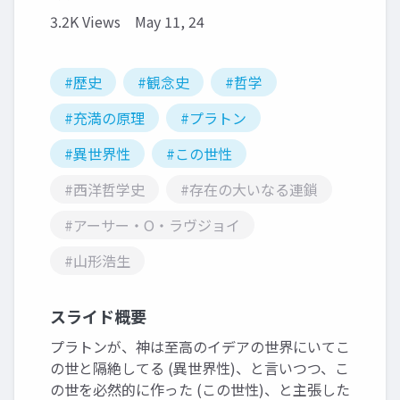
3.2K Views
May 11, 24
#歴史
#観念史
#哲学
#充満の原理
#プラトン
#異世界性
#この世性
#西洋哲学史
#存在の大いなる連鎖
#アーサー・O・ラヴジョイ
#山形浩生
スライド概要
プラトンが、神は至高のイデアの世界にいてこ
の世と隔絶してる (異世界性)、と言いつつ、こ
の世を必然的に作った (この世性)、と主張した