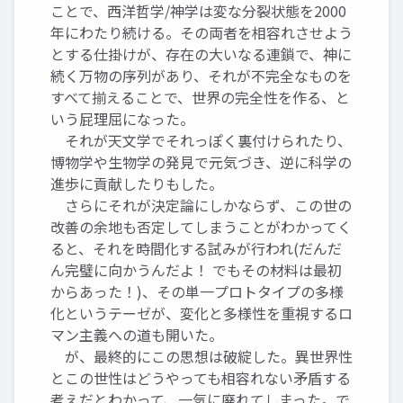
ことで、西洋哲学/神学は変な分裂状態を2000
年にわたり続ける。その両者を相容れさせよう
とする仕掛けが、存在の大いなる連鎖で、神に
続く万物の序列があり、それが不完全なものを
すべて揃えることで、世界の完全性を作る、と
いう屁理屈になった。
それが天文学でそれっぽく裏付けられたり、
博物学や生物学の発見で元気づき、逆に科学の
進歩に貢献したりもした。
さらにそれが決定論にしかならず、この世の
改善の余地も否定してしまうことがわかってく
ると、それを時間化する試みが行われ(だんだ
ん完璧に向かうんだよ！ でもその材料は最初
からあった！)、その単一プロトタイプの多様
化というテーゼが、変化と多様性を重視するロ
マン主義への道も開いた。
が、最終的にこの思想は破綻した。異世界性
とこの世性はどうやっても相容れない矛盾する
考えだとわかって、一気に廃れてしまった。で