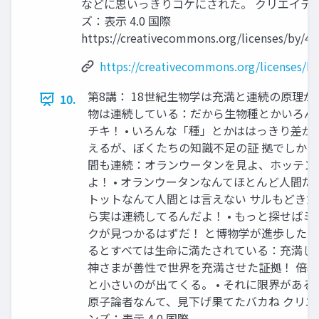
などに思いっきりコケにされた。 クリエイテ
ズ：表示 4.0 国際
https://creativecommons.org/licenses/by/4.0
https://creativecommons.org/licenses/by
第8講： 18世紀生物学は充満と連続の原理が推
10.
物は連続している：だから生物種とかいろん
チキ！ • いろんな「種」とかははっきり差が
えるが、ぼくたちの知識不足の証 拠でしかない
間も連続：オランウータンを見よ、ホッテン
よ！ • オランウータンなんてほとんど人間だ
トットなんて人間とは言えない サルもどきだ
ら実は連続してるんだよ！ • もっと探せば
クが見つかるはずだ！ と博物学が進歩した。 
るとすべては生命に満たされている：充満して
神さまが善性で世界を充満させた証拠！ 倍
と小さいのが出てくる。 • それに限界がある
原子論者なんて、見下げ果てたバカね クリエ
ンズ：表示 4.0 国際