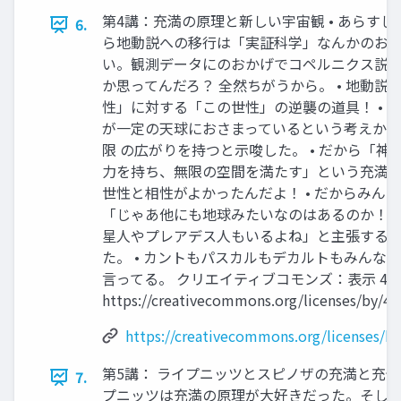
第4講：充満の原理と新しい宇宙観 • あらす
6.
ら地動説への移行は「実証科学」なんかのおか
い。観測データにのおかげでコペルニクス説
か思ってんだろ？ 全然ちがうから。 • 地動説
性」に対する「この世性」の逆襲の道具！ • 
が一定の天球におさまっているという考えか
限 の広がりを持つと示唆した。 • だから「神
力を持ち、無限の空間を満たす」という充満の
世性と相性がよかったんだよ！ • だからみん
「じゃあ他にも地球みたいなのはあるのか！ 火
星人やプレアデス人もいるよね」と主張する
た。 • カントもパスカルもデカルトもみんな
言ってる。 クリエイティブコモンズ：表示 4.0
https://creativecommons.org/licenses/by/4.0
https://creativecommons.org/licenses/by
第5講： ライプニッツとスピノザの充満と充分理
7.
プニッツは充満の原理が大好きだった。そし