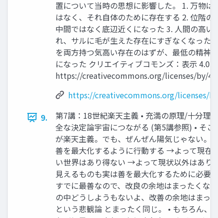
置について当時の思想に影響した。 1. 万物は
はなく、それ自体のために存在する 2. 位階の
中間ではなく底辺近くになった 3. 人間の高い
れ、サルに毛が生えた存在にすぎなくなった 4.
を両方持つ気高い存在のはずが、最低の精神し
になった クリエイティブコモンズ：表示 4.0 
https://creativecommons.org/licenses/by/4.0
https://creativecommons.org/licenses/by
第7講：18世紀楽天主義 • 充満の原理/十分理
9.
全な決定論宇宙につながる (第5講参照) • そ
が楽天主義。でも、ぜんぜん陽気じゃない。 •
善を最大化するように行動する →よって現在
い世界はあり得ない →よって現状以外はあり得な
見えるものも実は善を最大化するために必要。 
すでに最善なので、改良の余地はまったくない 
の中どうしようもないよ、改善の余地はまっ
という悲観論 とまったく同じ。 • もちろん、