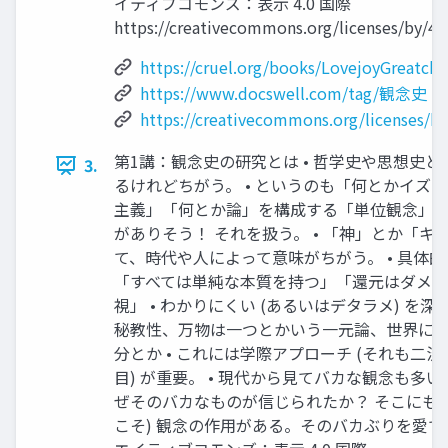
イティブコモンズ：表示 4.0 国際
https://creativecommons.org/licenses/by/4.0
https://cruel.org/books/LovejoyGreatch
https://www.docswell.com/tag/観念史
https://creativecommons.org/licenses/by
第1講：観念史の研究とは • 哲学史や思想史
3.
るけれどちがう。 • というのも「何とかイズ
主義」「何とか論」を構成する「単位観念」み
がありそう！ それを扱う。 • 「神」とか「キ
て、時代や人によって意味がちがう。 • 具体的に
「すべては単純な本質を持つ」「還元はダメ
視」 • わかりにくい (あるいはデタラメ) を深
秘教性、万物は一つとかいう一元論、世界に
分とか • これには学際アプローチ (それも二
目) が重要。 • 現代から見てバカな観念も多
ぜそのバカなものが信じられたか？ そこにも 
こそ) 観念の作用がある。そのバカぶりを愛で