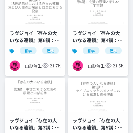
ラヴジョイ『存在の大
ラヴジョイ『存在の大
いなる連鎖』第6講：18
いなる連鎖』第4講：充
世紀の人間の立ち位置
満の原理と新しい宇宙
哲学
歴史
観念史
哲学
充満の原理
歴史
観——地動説の受容と
「この世性」の復活
山形浩生
21.7K
山形浩生
21.5K
ラヴジョイ『存在の大
ラヴジョイ『存在の大
いなる連鎖』第3講：中
いなる連鎖』第5講：ラ