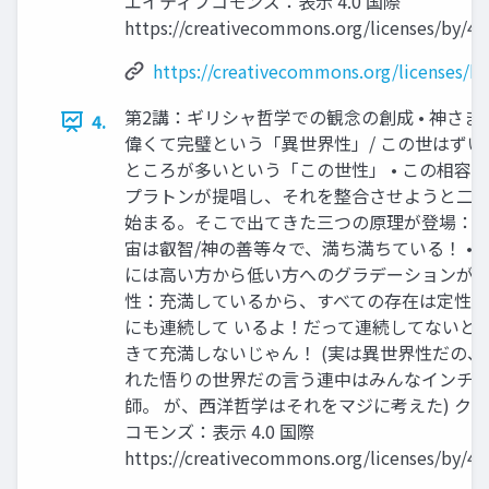
エイティブコモンズ：表示 4.0 国際
https://creativecommons.org/licenses/by/4.0
https://creativecommons.org/licenses/by
第2講：ギリシャ哲学での観念の創成 • 神さ
4.
偉くて完璧という「異世界性」/ この世はずい
ところが多いという「この世性」 • この相容
プラトンが提唱し、それを整合させようと二 
始まる。そこで出てきた三つの原理が登場： •
宙は叡智/神の善等々で、満ち満ちている！ • 
には高い方から低い方へのグラデーションがある
性：充満しているから、すべての存在は定性
にも連続して いるよ！だって連続してないと
きて充満しないじゃん！ (実は異世界性だの
れた悟りの世界だの言う連中はみんなインチ
師。 が、西洋哲学はそれをマジに考えた) ク
コモンズ：表示 4.0 国際
https://creativecommons.org/licenses/by/4.0