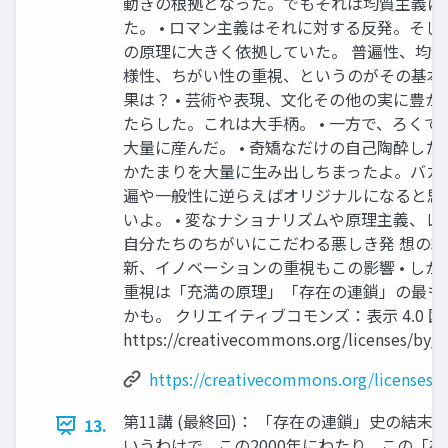
動きの根拠となった。でもそれは均質主義に
た。 • ロマン主義はそれに対する反発。そ
の原理に大きく依拠していた。 普遍性、均
様性、ちがい性の重視、というのがその基本
果は？ • 芸術や表現、文化その他の実に豊
たらした。これは大手柄。 • 一方で、ろくで
大量に産んだ。 • 奇矯なだけの自己陶酔し
かたまりを大量に生み出しちまったよ。バカ
遍や一般性に逆らえばオリジナルになると思
いよ。 • 変なナショナリズムや原理主義、
自分たちのちがいにこだわる悪しき発 想の結果
新、イノベーションの重視もこの影響 • し
重視は「充満の原理」「存在の連鎖」の最も
かも。 クリエイティブコモンズ：表示 4.0 国
https://creativecommons.org/licenses/by/4
https://creativecommons.org/licenses/b
第11講 (最終回)： 「存在の連鎖」史の結末と
13.
いうわけで、この2000年にわたり、この「