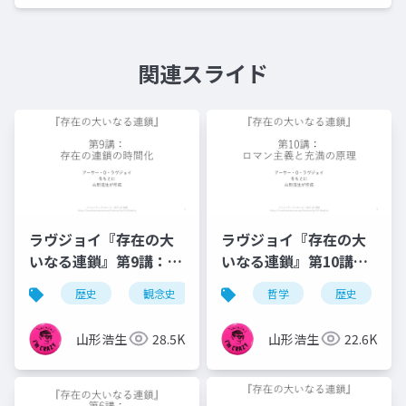
関連スライド
ラヴジョイ『存在の大
ラヴジョイ『存在の大
いなる連鎖』第9講：存
いなる連鎖』第10講：
在の連鎖の時間化
ロマン主義と充満の原
歴史
観念史
哲学
哲学
充満の原理
歴史
異
理
山形浩生
28.5K
山形浩生
22.6K