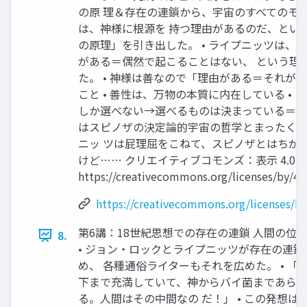
の原 理＆存在の連鎖から、宇宙のすべてのモノ
は、神様に根源を 持つ理由があるのだ、とい
の原理」を引き出した。 • ライプニッツは、
がある＝偶然で起こることはない、 という理
た。 • 神様は善なので「理由がある＝それが
こと • 善性は、万物の本質に内在している • 
しか選べない→選べるものは決まっている＝決定
はスピノザの決定論的宇宙の哲学とまったく
ニッ ツは屁理屈をこねて、スピノザとはちが
けど…… クリエイティブコモンズ：表示 4.0 
https://creativecommons.org/licenses/by/4.0
https://creativecommons.org/licenses/by
第6講：18世紀思想での存在の連鎖 人間の位
8.
• ジョン・ロックとライプニッツが存在の連
め、 各種通俗ライターもそれを広めた。 • 「
下まで充満していて、神からバイ菌まであら
る。人間はその中間なの だ！」 • この発想は