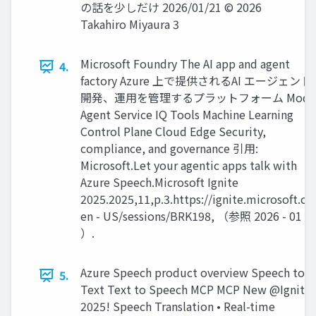
の話を少しだけ 2026/01/21 © 2026
Takahiro Miyaura 3
Microsoft Foundry The AI app and agent
4.
factory Azure 上で提供されるAI エージェント
開発、運用を管理するプラットフォーム Model
Agent Service IQ Tools Machine Learning
Control Plane Cloud Edge Security,
compliance, and governance 引用:
Microsoft.Let your agentic apps talk with
Azure Speech.Microsoft Ignite
2025.2025,11,p.3.https://ignite.microsoft.c
en - US/sessions/BRK198, （参照 2026 - 01 - 
）.
Azure Speech product overview Speech to
5.
Text Text to Speech MCP MCP New @Ignite
2025! Speech Translation • Real-time