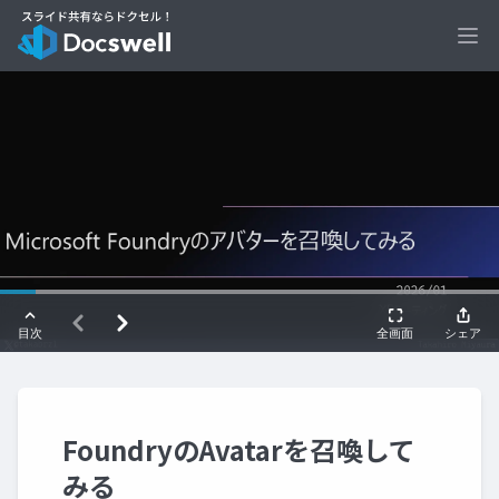
Ope
FoundryのAvatarを召喚して
みる