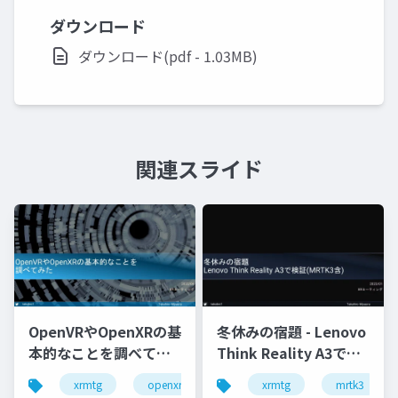
ダウンロード
ダウンロード(pdf - 1.03MB)
関連スライド
OpenVRやOpenXRの基
冬休みの宿題 - Lenovo
本的なことを調べてみ
Think Reality A3で検
た
証(MRTK3含)
xrmtg
openxr
openvr
xrmtg
hololens
mrtk3