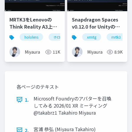
MRTK3をLenovoの
Snapdragon Spaces
Think Reality A3上で
v0.12.0 for Unityの調
動かす - Snapdragon
査(あれも試してみて
hololens
ホロマジ
snapdragonspaces
xrmtg
mrtk3
m
Spaces SDKの紹介
る)
Miyaura
11K
Miyaura
8.9K
各ページのテキスト
Microsoft Foundryのアバターを召喚
1.
してみる 2026/01 XR ミーティング
@takabrz1 Takahiro Miyaura
宮浦 恭弘 (Miyaura Takahiro)
2.