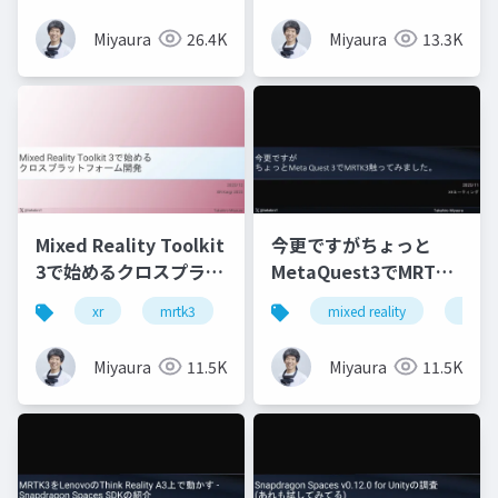
Miyaura
26.4K
Miyaura
13.3K
Mixed Reality Toolkit
今更ですがちょっと
3で始めるクロスプラッ
MetaQuest3でMRTK3
トフォーム開発
触ってみました
xr
mrtk3
metaquest3
mixed reality
snapdragonspaces
xrmtg
Miyaura
11.5K
Miyaura
11.5K