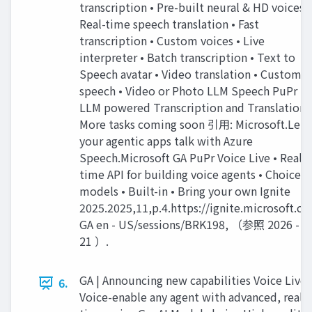
transcription • Pre-built neural & HD voices •
Real-time speech translation • Fast
transcription • Custom voices • Live
interpreter • Batch transcription • Text to
Speech avatar • Video translation • Custom
speech • Video or Photo LLM Speech PuPr •
LLM powered Transcription and Translation
More tasks coming soon 引用: Microsoft.Let
your agentic apps talk with Azure
Speech.Microsoft GA PuPr Voice Live • Real-
time API for building voice agents • Choice o
models • Built-in • Bring your own Ignite
2025.2025,11,p.4.https://ignite.microsoft.c
GA en - US/sessions/BRK198, （参照 2026 - 01
21 ）.
GA | Announcing new capabilities Voice Live 
6.
Voice-enable any agent with advanced, real-