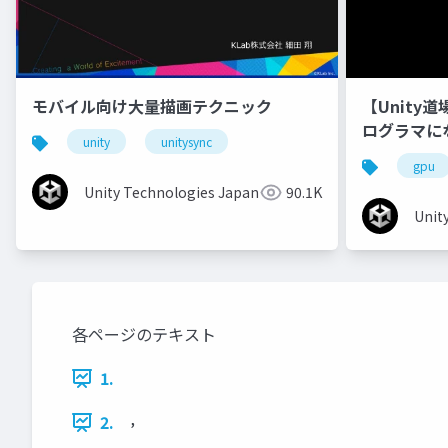
モバイル向け大量描画テクニック
【Unity
ログラマに
unity
unitysync
gpu
Unity Technologies Japan
90.1K
Unit
各ページのテキスト
1.
,
2.