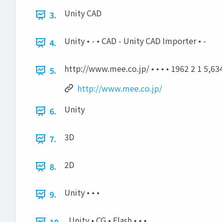
Unity CAD
3.
Unity • - • CAD - Unity CAD Importer • -
4.
http://www.mee.co.jp/ • • • • 1962 2 1 5,634
5.
http://www.mee.co.jp/
Unity
6.
3D
7.
2D
8.
Unity • • •
9.
Unity • CG • Flash • • •