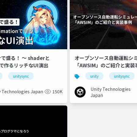
erで盛る！ 〜 shaderと
オープンソース自動運転シ
onで作るリッチなUI演出
「AWSIM」のご紹介と実装
unitysync
unity
unitysync
Unity Technologies
y Technologies Japan
150K
Japan