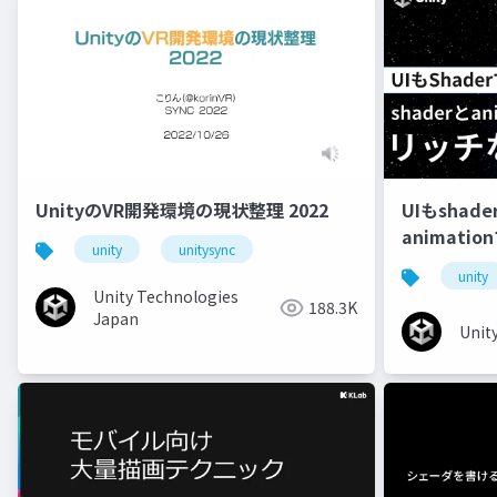
UnityのVR開発環境の現状整理 2022
UIもshad
animati
unity
unitysync
unity
Unity Technologies
188.3K
Japan
Unit