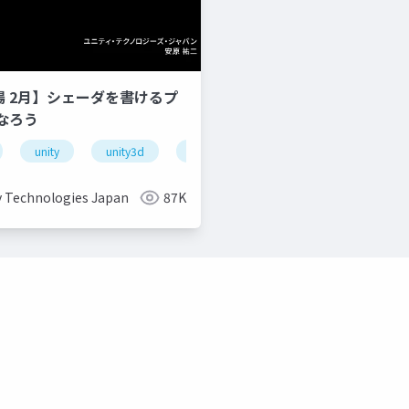
道場 2月】シェーダを書けるプ
なろう
unity
unity3d
shader
unity道場
unitydoj
y Technologies Japan
87K