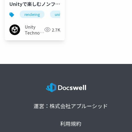
Unityで楽しむノンフォ
トリアルな絵づくり講
rendering
unite
unity
unity3d
no
座：トゥーンシェーダ
ー・マニアクス
Unity
2.7K
Technologies
Japan
運営：株式会社アプルーシッド
利用規約