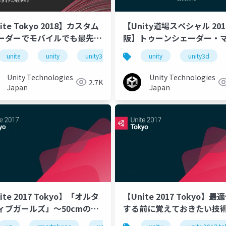
ite Tokyo 2018】カスタム
【Unity道場スペシャル 201
ーダーでモバイルでも最先端
阪】トゥーンシェーダー・
フィックスな格闘ゲームを！
クス2 〜ユニティちゃんト
unite
unitetokyo
unity
unity3d
unitetokyo2018
unity
unity3d
unite to
シェーダー2.0徹底解説〜
Unity Technologies
Unity Technologies
2.7K
Japan
Japan
ite 2017 Tokyo】「オルタ
【Unite 2017 Tokyo】最
ィブガールズ」〜50cmの距
する前に覚えておきたい技
で3D美少女を最高にかわい