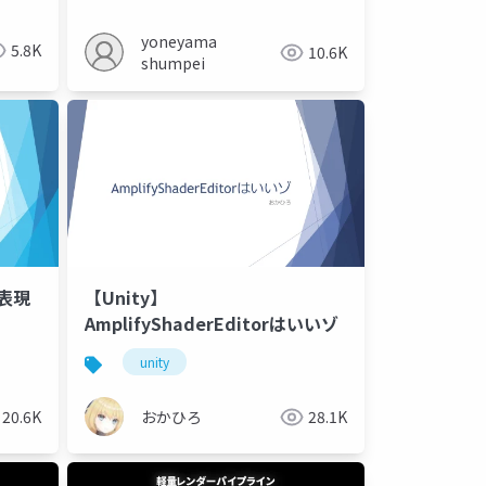
yoneyama
5.8K
10.6K
shumpei
ン表現
【Unity】
AmplifyShaderEditorはいいゾ
unity
20.6K
おかひろ
28.1K