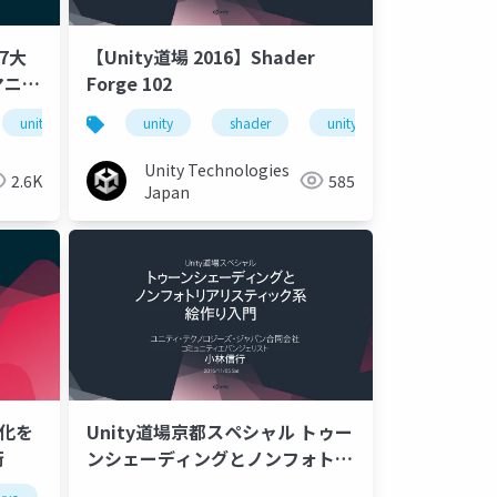
7大
【Unity道場 2016】Shader
マニア
Forge 102
ゥーン
kyo
unity道場
toon shader
unity
shader
トゥーンシェーダー
unitydojo
unitydoj
Unity Technologies
2.6K
585
Japan
適化を
Unity道場京都スペシャル トゥー
術
ンシェーディングとノンフォトリ
アリスティック風絵づくり入門_