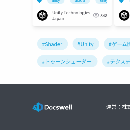
unity
shader
unitydojo
く魅
Unity Technologies
848
Japan
#Shader
#Unity
#ゲーム
#トゥーンシェーダー
#テクス
運営：株