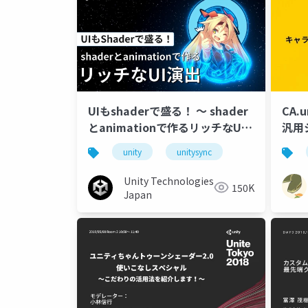
UIもshaderで盛る！ 〜 shader
CA.
とanimationで作るリッチなUI
汎用
演出
用)
unity
unitysync
Unity Technologies
150K
Japan