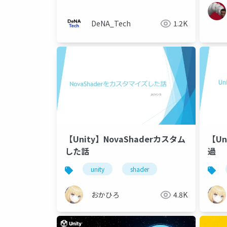
DeNA_Tech
1.2K
【Unity】NovaShaderカスタム
【U
した話
過
unity
shader
おかひろ
4.8K