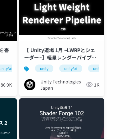
ダを書
【 Unity道場 1月 ~LWRPとシェ
ーダー~】軽量レンダーパイプラ
イン、Light Weight Renderer
unity3d
shader
unity
unity道場
unity3d
unitydojo
unity道場
unity道
unitydo
Pipeline…とは
Unity Technologies
86.9K
1K
Japan