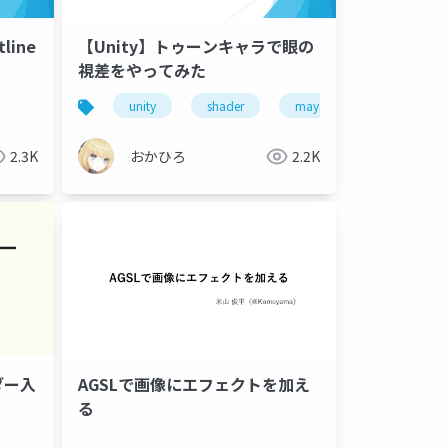
line
【Unity】トゥーンキャラで眼の
視差をやってみた
r
unity
shader
maya
2.3K
おかひろ
2.2K
ダー入
AGSLで画像にエフェクトを加え
る