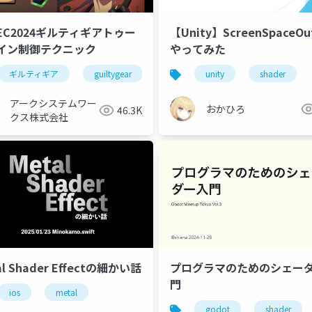
DEC2024ギルティギアトゥー
【Unity】ScreenSpaceOut
イン制御テクニック
やってみた
shader
ギルティギア
guiltygear
ggst
unity
3dmodel
shader
shade
アークシステムワー
おかひろ
46.3K
クス株式会社
al Shader Effectの細かい話
プログラマのためのシェー
門
ios
metal
godot
shader