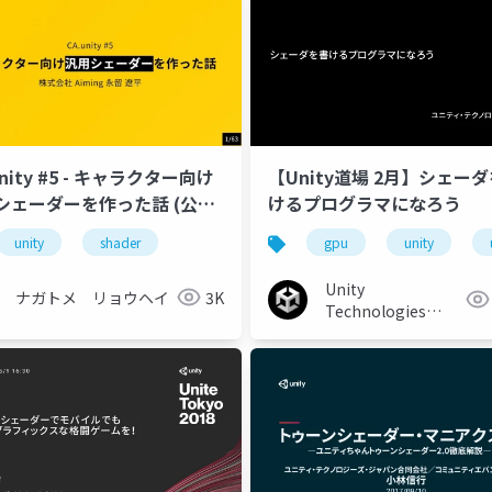
unity #5 - キャラクター向け
【Unity道場 2月】シェー
シェーダーを作った話 (公開
けるプログラマになろう
unity
shader
gpu
unity
Unity
ナガトメ リョウヘイ
3K
Technologies
Japan