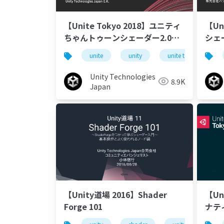
【Unite Tokyo 2018】ユニティ
【Un
ちゃんトゥーンシェーダー2.0使
シェ
いこなしスペシャル ～こだわり
グラ
unite
unity
unite tokyo 2018
の活用法を紹介します！～
Unity Technologies
8.9K
Japan
【Unity道場 2016】Shader
【Un
Forge 101
ナテ
離感