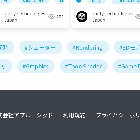
vr
smartphone
unite
unity
unity
unity3d
unite 2017 t
s
せる方法〜
Unity Technologies
Unity Technologies
452
Japan
Japan
開発
#シェーダー
#Rendering
#3Dモ
チャ
#Graphics
#Toon Shader
#Game 
式会社アプルーシッド
利用規約
プライバシーポ