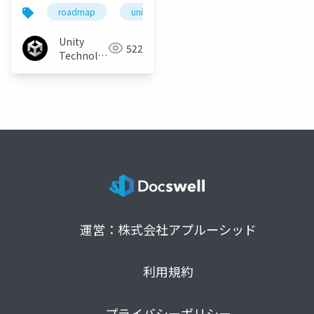
コンテンツ配信を ～ア
roadmap
unite
unity
unity3d
開
セットバンドルの未来
と開発ロードマップ
Unity
522
Technologies
Japan
運営：株式会社アプルーシッド
利用規約
プライバシーポリシー