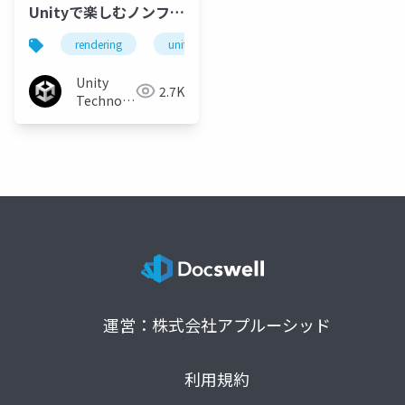
Unityで楽しむノンフォ
トリアルな絵づくり講
rendering
unite
unity
unity3d
no
座：トゥーンシェーダ
ー・マニアクス
Unity
2.7K
Technologies
Japan
運営：株式会社アプルーシッド
利用規約