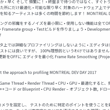
か • 早く そして 頻繁に！ • 終盤まで待つのではなく、すぐ
った所にだけ最適化 • 可能な限り早く 対象のハードウェア上で
るアーティストは多くの時間を節約します！ MONTREAL DEV 
の邪魔をするノイズを最小限に • 使用しない機能は全てOFFにしまし
 Settings > Framerate group • Testビルドを作りましょう 
7
ィタ上では詳細なプロファイリングはしないように • エディ
トには良いですが、 100%理想的というわけではありません • エ
に エディタを最小化 Frame Rate Smoothing (Project Sett
e approach to profiling MONTREAL DEV DAY 2017
e Thread • Render Thread • CPU • GPU • 
+コード or Blueprint • CPU Render – オブジェクト数, ド
るカメラを設定し、 テストのために特定のポイントを使うことを