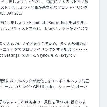
トライしましょう！ • ただし、過度にするのはおすすめ
テストしましょう • 全員が基本的なプロファイリング
DAY 2017
ょう • Framerate Smoothingを切りまし
• Developmentビルドでテストすると、 Drawスレッドがノイズで
タは多くのものにノイズを与えるため、多くの数値の信
ディタでプロファイリングをする場合は • • • • •
ings) をOFFに Vsyncを切る (r.vsync 0)
最適化すると、頻繁にボトルネックが変化します • ボトルネック範囲
ローコール, カリング • GPU Render – シェーダ, オーバ
好みます • これは物事の一貫性を保つのに役立ちま