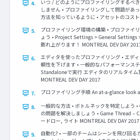
いつ / どのようにプロファイリングするべき
4.
しません • プロファイリングして問題があ
方法を知っているように • アセットのコストを知
プロファイリング環境の構築 • プロファイリング
5.
ょう • Project Settings > General
膨れ上がります！ MONTREAL DEV DAY 201
エディタを使ったプロファイリング • エデ
6.
頼性を下げます • 一般的なパフォーマンステス
Standaloneで実行 エディタのリアルタイム更新をOFF
MONTREAL DEV DAY 2017
プロファイリング手順 An at-a-glance look at th
7.
一般的な方法 • ボトルネックを特定しよう • Gam
8.
の問題を解決しましょう • Game Thread – C+
ードロー, ライト MONTREAL DEV DAY 2017
自動化? • 一部のチームはシーンを飛び回
9.