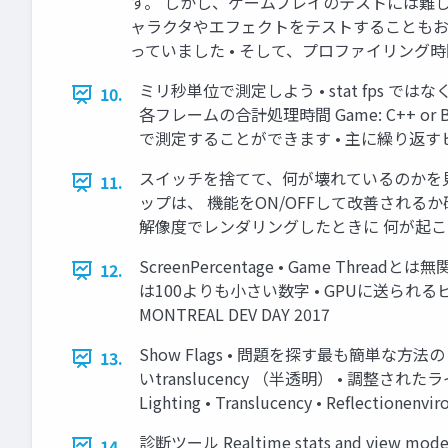
す。 しかし、ゲームプレイのテストには難し
ャラクタやエフェクトをテストすることもお忘れ
っていました • そして、プロファイリング時間の
ミリ秒単位で測定しよう • stat fps ではなく
10.
各フレームの合計処理時間 Game: C++ or BPによ
で測定することができます • 主に繰り返すヒッチ
スイッチを捨てて、何が壊れているのかを見
11.
ップは、 機能をON/OFFして改善されるか
解像度でレンダリングしたときに 何が起こるのか
ScreenPercentage • Game Threa
12.
は100よりも小さい数字 • GPUに送られ
MONTREAL DEV DAY 2017
Show Flags • 問題を探す最も簡単な方
13.
いtranslucency （半透明） • 調整されたライティング s
Lighting • Translucency • Reflecti
診断ツール Realtime stats and view mode
14.