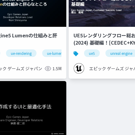
ngine5 Lumenの仕組みと肝
UE5レンダリングフロー総
(2024) 基礎編！[CEDEC+KYUSHU
2024]
ue-rendering
ue-lumen
ue5
unreal engine
ック ゲームズ ジャパン
1.5M
エピック ゲームズ ジャ