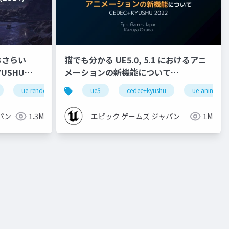
おさらい
猫でも分かる UE5.0, 5.1 におけるアニ
メーションの新機能について
【CEDEC+KYUSHU 2022】
ue-rendering
ue5
cedec+kyushu
ue-animatio
パン
1.3M
エピック ゲームズ ジャパン
1M