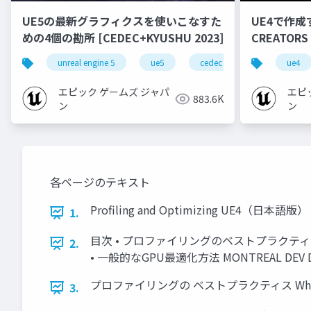
UE5の最新グラフィクスを使いこなすた
UE4で作成
めの4個の勘所 [CEDEC+KYUSHU 2023]
CREATORS
unreal engine 5
ue5
cedec
cedec+kyushu
ue4
エピック ゲームズ ジャパ
エピ
883.6K
ン
ン
各ページのテキスト
Profiling and Optimizing UE4（日本語版）
1.
目次 • プロファイリングのベストプラクティス 
2.
• 一般的なGPU最適化方法 MONTREAL DEV D
プロファイリングの ベストプラクティス When and ho
3.