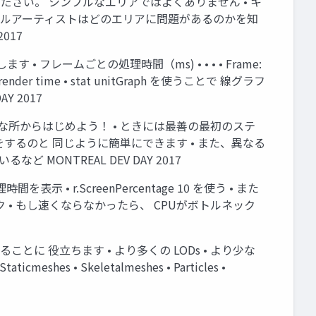
ださい。 シンプルなエリアではよくありません • キ
クニカルアーティストはどのエリアに問題があるのかを知
017
 • フレームごとの処理時間（ms) • • • • Frame:
der time • stat unitGraph を使うことで 線グラフ
 2017
な所からはじめよう！ • ときには最善の最初のステ
をするのと 同じように簡単にできます • また、異なる
ONTREAL DEV DAY 2017
を表示 • r.ScreenPercentage 10 を使う • また
ク • もし速くならなかったら、 CPUがボトルネック
ことに 役立ちます • より多くの LODs • より少な
meshes • Skeletalmeshes • Particles •