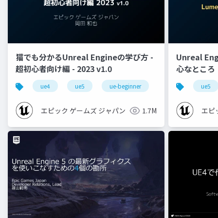
猫でも分かるUnreal Engineの学び方 -
Unreal E
超初心者向け編 - 2023 v1.0
心なところ
ue4
ue5
ue-beginner
ue5
エピック ゲームズ ジャパン
1.7M
エピ