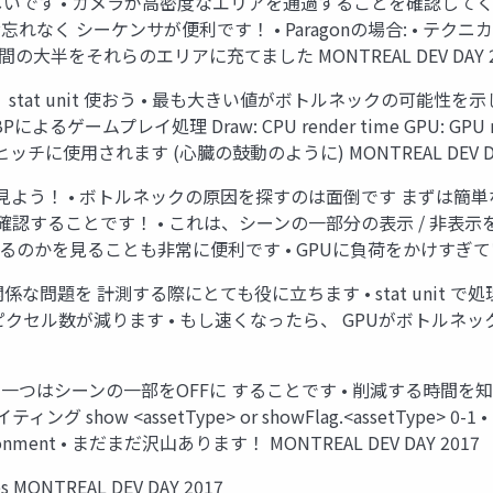
いです • カメラが高密度なエリアを通過することを確認してく
なく シーケンサが便利です！ • Paragonの場合: • テ
大半をそれらのエリアに充てました MONTREAL DEV DAY 2
 stat unit 使おう • 最も大きい値がボトルネックの可能性を示します
るゲームプレイ処理 Draw: CPU render time GPU: GPU ren
に使用されます (心臓の鼓動のように) MONTREAL DEV DAY
よう！ • ボトルネックの原因を探すのは面倒です まずは簡単
確認することです！ • これは、シーンの一部分の表示 / 非表示
を見ることも非常に便利です • GPUに負荷をかけすぎているなど M
dとは無関係な問題を 計測する際にとても役に立ちます • stat unit で処理時間
るピクセル数が減ります • もし速くなったら、 GPUがボトルネッ
法の 一つはシーンの一部をOFFに することです • 削減する時間を知る
how <assetType> or showFlag.<assetType> 0-1 • Static
onenvironment • まだまだ沢山あります！ MONTREAL DEV DAY 2017
s MONTREAL DEV DAY 2017