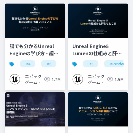
猫でも分かるUnreal
Unreal Engine5
Engineの学び方 - 超初
Lumenの仕組みと肝心
心者向け編 - 2023 v1.0
なところ
ue4
ue5
ue-beginner
ue5
ue-rendering
エピック
エピック
1.7M
1.5M
ゲームズ
ゲームズ
ジャパン
ジャパン