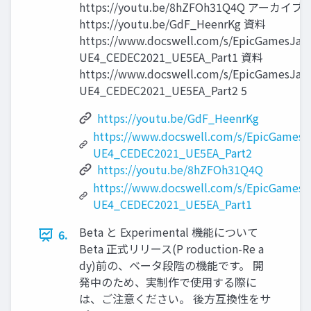
https://youtu.be/8hZFOh31Q4Q アーカイ
https://youtu.be/GdF_HeenrKg 資料
https://www.docswell.com/s/EpicGamesJap
UE4_CEDEC2021_UE5EA_Part1 資料
https://www.docswell.com/s/EpicGamesJap
UE4_CEDEC2021_UE5EA_Part2 5
https://youtu.be/GdF_HeenrKg
https://www.docswell.com/s/EpicGamesJ
UE4_CEDEC2021_UE5EA_Part2
https://youtu.be/8hZFOh31Q4Q
https://www.docswell.com/s/EpicGames
UE4_CEDEC2021_UE5EA_Part1
Beta と Experimental 機能について
6.
Beta 正式リリース(P roduction-Re a
dy)前の、ベータ段階の機能です。 開
発中のため、実制作で使用する際に
は、ご注意ください。 後方互換性をサ