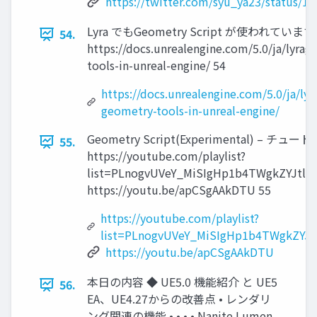
https://twitter.com/syu_ya23/status/
Lyra でもGeometry Script が使われています
54.
https://docs.unrealengine.com/5.0/ja/lyra
tools-in-unreal-engine/ 54
https://docs.unrealengine.com/5.0/ja/lyr
geometry-tools-in-unreal-engine/
Geometry Script(Experimental) – チュ
55.
https://youtube.com/playlist?
list=PLnogvUVeY_MiSIgHp1b4TWgkZYJtl_
https://youtu.be/apCSgAAkDTU 55
https://youtube.com/playlist?
list=PLnogvUVeY_MiSIgHp1b4TWgkZYJt
https://youtu.be/apCSgAAkDTU
本日の内容 ◆ UE5.0 機能紹介 と UE5
56.
EA、UE4.27からの改善点 • レンダリ
ング関連の機能 • • • • Nanite Lumen