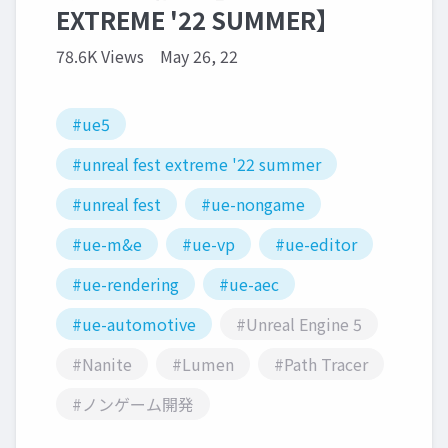
EXTREME '22 SUMMER】
78.6K Views
May 26, 22
#ue5
#unreal fest extreme '22 summer
#unreal fest
#ue-nongame
#ue-m&e
#ue-vp
#ue-editor
#ue-rendering
#ue-aec
#ue-automotive
#Unreal Engine 5
#Nanite
#Lumen
#Path Tracer
#ノンゲーム開発