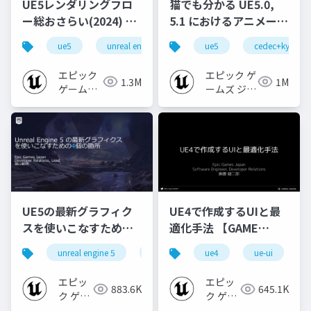
UE5レンダリングフロ
猫でも分かる UE5.0,
ー総おさらい(2024) 基
5.1 におけるアニメーシ
礎編！
ョンの新機能について
ue5
unreal engine
ue-rendering
ue5
cedec+kyushu
[CEDEC+KYUSHU
【CEDEC+KYUSHU
2024]
2022】
エピック
エピック ゲ
1.3M
1M
ゲームズ
ームズ ジャ
ジャパン
パン
UE5の最新グラフィク
UE4で作成するUIと最
スを使いこなすための4
適化手法 【GAME
個の勘所
CREATORS
unreal engine 5
ue5
cedec
ue4
ue-ui
cedec+kyushu
[CEDEC+KYUSHU
CONFERENCE '20】
2023]
エピッ
エピッ
883.6K
645.1K
ク ゲー
ク ゲー
ムズ ジ
ムズ ジ