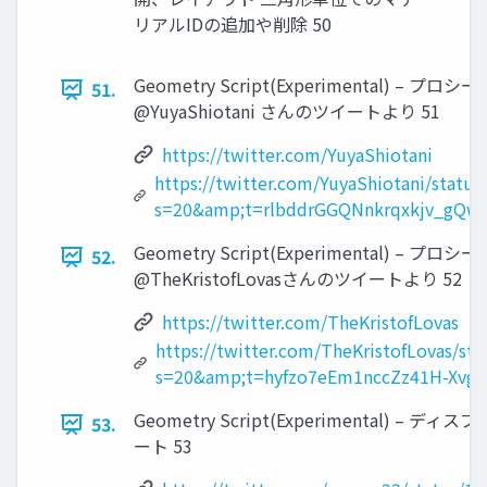
リアルIDの追加や削除 50
Geometry Script(Experimental) – 
51.
@YuyaShiotani さんのツイートより 51
https://twitter.com/YuyaShiotani
https://twitter.com/YuyaShiotani/stat
s=20&amp;t=rlbddrGGQNnkrqxkjv_gQw
Geometry Script(Experimental) –
52.
@TheKristofLovasさんのツイートより 52
https://twitter.com/TheKristofLovas
https://twitter.com/TheKristofLovas/s
s=20&amp;t=hyfzo7eEm1nccZz41H-Xvg
Geometry Script(Experimental) – 
53.
ート 53