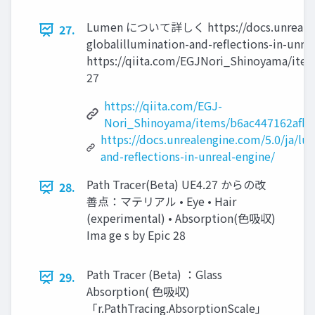
Lumen について詳しく https://docs.unrealeng
27.
globalillumination-and-reflections-in-unre
https://qiita.com/EGJNori_Shinoyama/ite
27
https://qiita.com/EGJ-
Nori_Shinoyama/items/b6ac447162afb1
https://docs.unrealengine.com/5.0/ja/lu
and-reflections-in-unreal-engine/
Path Tracer(Beta) UE4.27 からの改
28.
善点：マテリアル • Eye • Hair
(experimental) • Absorption(色吸収)
Ima ge s by Epic 28
Path Tracer (Beta) ：Glass
29.
Absorption( 色吸収)
「r.PathTracing.AbsorptionScale」