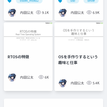
osdev_moku2
usb
driver
内田公太
9.1K
内田公太
6.9K
RTOSの特徴
OSを手作りするという
趣味と仕事
内田公太
6K
内田公太
5.4K