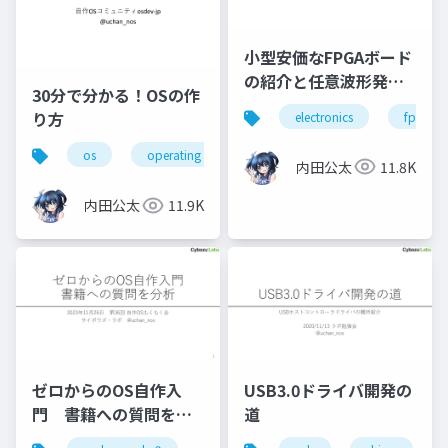
小型安価なFPGAボード
の紹介と任意波形発生
30分で分かる！OSの作
器
り方
electronics
fpga
os
operating system
osdev_moku2
内田公太
11.8K
内田公太
11.9K
ゼロからのOS自作入
USB3.0ドライバ開発の
門 書籍への質問を分
道
析