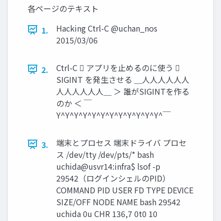
各ページのテキスト
Hacking Ctrl-C @uchan_nos
1.
2015/03/06
Ctrl-C  アプリを止めるのに使う 
2.
SIGINT を発生させる ＿人人人人人人
人人人人人人＿ ＞ 誰がSIGINTを作る
のか ＜ ￣
Y^Y^Y^Y^Y^Y^Y^Y^Y^Y^Y^Y^￣
端末とプロセス 端末ドライバ プロセ
3.
ス /dev/tty /dev/pts/* bash
uchida@usvr14:infra$ lsof -p
29542（ログインシェルのPID）
COMMAND PID USER FD TYPE DEVICE
SIZE/OFF NODE NAME bash 29542
uchida 0u CHR 136,7 0t0 10