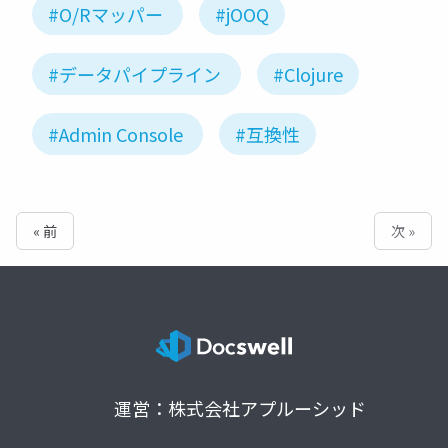
#O/Rマッパー
#jOOQ
#データパイプライン
#Clojure
#Admin Console
#互換性
« 前
次 »
運営：株式会社アプルーシッド