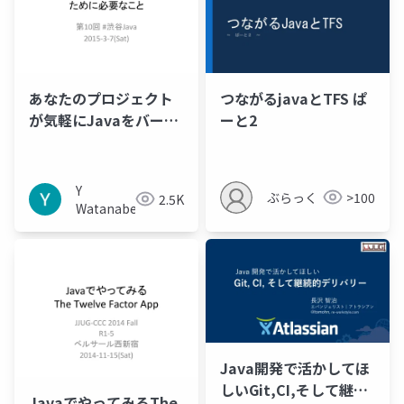
あなたのプロジェクト
つながるjavaとTFS ぱ
が気軽にJavaをバージ
ーと2
ョンアップするために
必要なこと
Y
ぶらっく
>100
2.5K
Watanabe
Java開発で活かしてほ
しいGit,CI,そして継続
JavaでやってみるThe