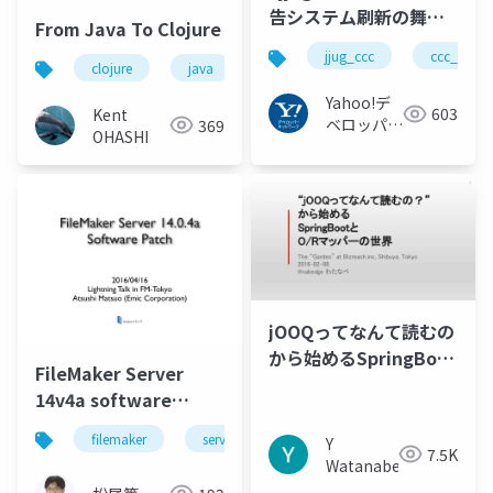
告システム刷新の舞台
From Java To Clojure
裏 - PHPからJavaに変
jjug_ccc
ccc_f1
えてみました
clojure
java
lisp
関数型プログラミング
Yahoo!デ
603
Kent
ベロッパー
369
OHASHI
ネットワー
ク
jOOQってなんて読むの
から始めるSpringBoot
FileMaker Server
とO/Rマッパーの世界
14v4a software
patch
filemaker
server
security
Y
7.5K
Watanabe