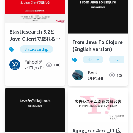
Elasticsearch 5.2と
Java Clientで戯れる
From Java To Clojure
#elasticsearchjp
(English version)
elasticsearchjp
clojure
java
Yahoo!デ
140
ベロッパー
Kent
ネットワー
106
OHASHI
ク
#jjug_ccc #ccc_f1 広