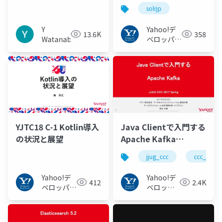
イグレーション
solrjp
Y
Yahoo!デ
13.6K
358
Watanabe
ベロッパー
ネットワー
ク
YJTC18 C-1 Kotlin導入
Java Clientで入門する
の状況と展望
Apache Kafka
#jjug_ccc #ccc_e2
jjug_ccc
ccc_e2
Yahoo!デ
Yahoo!デ
412
2.4K
ベロッパー
ベロッパ
ネットワー
ーネット
ク
ワーク