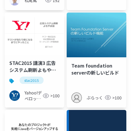
松尾篤
192
STAC2015 講演3 広告
Team foundation
システム刷新よもやま
serverの新しいビルド
話〜テストが当たり前
stac2015
となるまでにやったこ
と #stac2015
Yahoo!デ
>100
ぶらっく
>100
ベロッパ
ーネット
ワーク