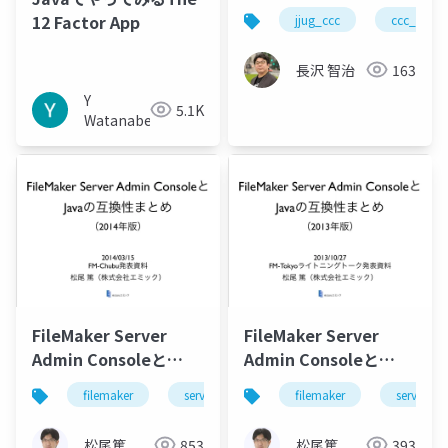
的デリバリー
12 Factor App
jjug_ccc
ccc_r13
#jjug_ccc #ccc_r13
長沢 智治
163
Y
5.1K
Watanabe
FileMaker Server
FileMaker Server
Admin Consoleと
Admin Consoleと
Javaの互換性まとめ
Javaの互換性まとめ
filemaker
server
java
filemaker
server
（2014年版）
（2013年版）
松尾篤
853
松尾篤
393