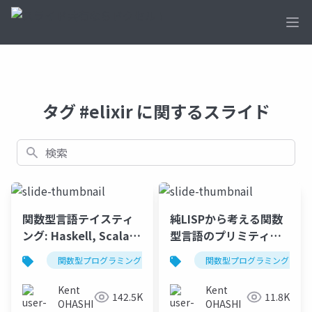
Ope
タグ #elixir に関するスライド
検索
関数型言語テイスティ
純LISPから考える関数
ング: Haskell, Scala,
型言語のプリミティブ:
Clojure, Elixirを比べ
Clojure, Elixir,
関数型プログラミング
haskell
関数型プログラミング
scala
cloju
て味わう関数型プログ
Haskell, Scala
ラミングの旨さ
Kent
Kent
142.5K
11.8K
OHASHI
OHASHI