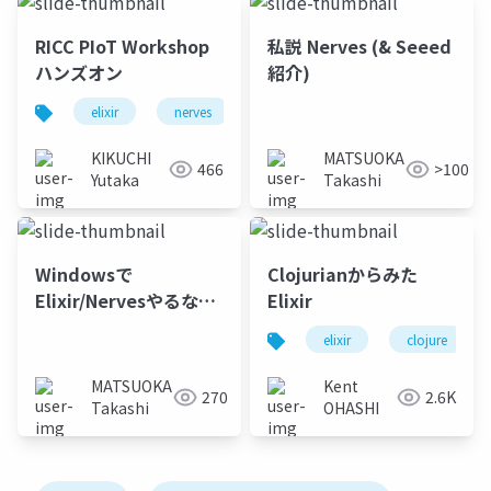
RICC PIoT Workshop
私説 Nerves (& Seeed
ハンズオン
紹介)
elixir
nerves
embedded systems
KIKUCHI
MATSUOKA
466
>100
Yutaka
Takashi
Windowsで
Clojurianからみた
Elixir/Nervesやるなら
Elixir
devcontainerでしょ！
elixir
clojure
MATSUOKA
Kent
270
2.6K
Takashi
OHASHI