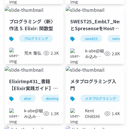
プログラミング〈新〉
SWEST25_EmbLT_Nerves
作法 5. Elixir: 関数型
とSpresenseをHostIF
で通信してみた
プログラミング
swest25
nerves
k-abe@組
荒木 雅弘
2.3K
2.8K
み込みソ
フトウェ
アの人
ElixirImp#31_書籍
メタプログラミング入
【Elixir実践ガイド】の
門
写経の感想_20230517
elixir
elixirimp
メタプログラミング
k-abe@組
Kent
1.3K
1.4K
み込みソ
OHASHI
フトウェ
アの人