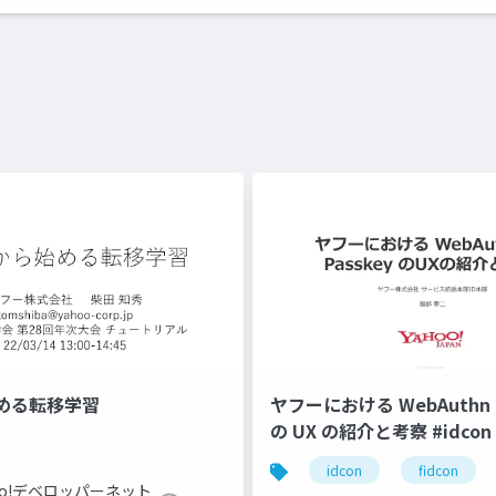
める転移学習
ヤフーにおける WebAuthn と
の UX の紹介と考察 #idcon #
idcon
fidcon
hoo!デベロッパーネット