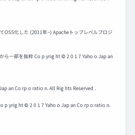
てOSS化した (2011年~) Apacheトップレベルプロジ
部を抜粋 Co p yrig ht © 2 0 1 7 Yaho o Jap an
p an Co rp o ratio n. All Rig hts Reserved .
 yrig ht © 2 0 1 7 Yaho o Jap an Co rp o ratio n.