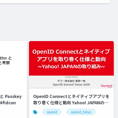
 Passkey
OpenID Connectとネイティブアプリを
fidcon
取り巻く仕様と動向 Yahoo! JAPANの取
り組み #openid #openid_tokyo
openid
openid_tokyo