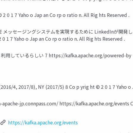
7 Yaho o Jap an Co rp o ratio n. All Rig hts Reserved .
sub型 メッセージングシステムを実現するために LinkedInが開発し
Yaho o Jap an Co rp o ratio n. All Rig hts Reserved .
ているらしい 7 https://kafka.apache.org/powered-by から一
6/4, 2017/8), NY (2017/5) 8 Co p yrig ht © 2 0 1 7 Yaho o Ja
pache-jp.connpass.com/ https://kafka.apache.org/events Co p
https://kafka.apache.org/events