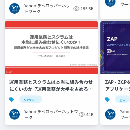
ワー
Yahoo!デベロッパーネッ
195.6K
トワーク
運用業務とスクラムは本当に組み合わせ
ZAP - Z
にくいのか︖運用業務が大半を占めるプ
アプリケーシ
ロダクト開発での試行錯誤
YJTC21 B-3
devsumi
yjtc
Yahoo!デベロッパーネットワ
Ya
44K
ーク
ワー