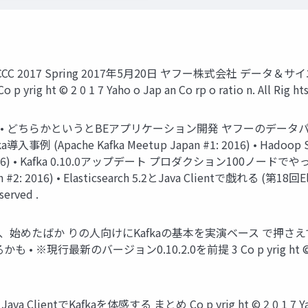
a JJUG CCC 2017 Spring 2017年5月20日 ヤフー株式
 © 2 0 1 7 Yaho o Jap an Co rp o ratio n. All Rig hts 
ア • • どちらかというとBEアプリケーション開発 ヤフーのデータ
pache Kafka Meetup Japan #1: 2016) • Hadoo
#1: 2016) • Kafka 0.10.0アップデート プロダクション100ノードでやって
n #2: 2016) • Elasticsearch 5.2とJava Clientで戯れる (第18回Ela
served .
い、始めたばか りの人向けにKafkaの基本を実演ベース で押さ
バージョン0.10.2.0を前提 3 Co p yrig ht © 2 0 1 7 Yaho 
 ClientでKafkaを体感する まとめ Co p yrig ht © 2 0 1 7 Yaho o Ja