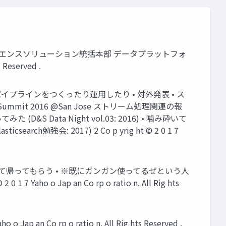
会社 データ＆サイエンスソリューション統括本部 データプラットフォ
Reserved .
パイプラインをつくったり運用したり • 対外発表 • ス
p Summit 2016 @San Jose ストリーム処理関連の報
みた (D&S Data Night vol.03: 2016) • 噛み砕いて
sticsearch勉強会: 2017) 2 Co p yrig ht © 2 0 1 7
えて帰ってもらう • ※既にガンガン使ってるぜという人
o Jap an Co rp o ratio n. All Rig hts
p an Co rp o ratio n. All Rig hts Reserved .