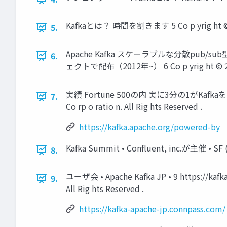
Kafkaとは？ 時間を割きます 5 Co p yrig ht © 2 0 1 
5.
Apache Kafka スケーラブルな分散pub/
6.
ェクトで配布（2012年~） 6 Co p yrig ht © 2 0 1 7 
実績 Fortune 500の内 実に3分の1がKafkaを 利用し
7.
Co rp o ratio n. All Rig hts Reserved .
https://kafka.apache.org/powered-by
Kafka Summit • Confluent, inc.が主催 • SF (201
8.
ユーザ会 • Apache Kafka JP • 9 https://kafka-a
9.
All Rig hts Reserved .
https://kafka-apache-jp.connpass.com/