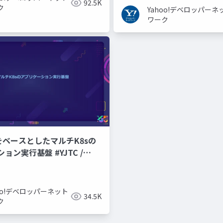
92.5K
ク
Yahoo!デベロッパーネ
ワーク
CPをベースとしたマルチK8sの
ョン実行基盤 #YJTC /
hoo!デベロッパーネット
34.5K
ク