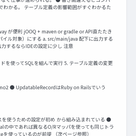
ーでわかる。 テーブル定義の影響範囲がすぐわかるた
が便利 jOOQ + maven or gradle or API直たたき
象）にする a. src/main/java 配下に出力する
配下に出力するならIDEの設定に少し 注意
ードを使ってSQLを組んで実行 5. テーブル定義の変更
 ● UpdatableRecordはRuby on Railsでいう
インスタンスを使うための設定が初め から組み込まれている ●
tionalの中であれば異なるO/Rマッパを使っても同じトラ
urceを使っているのが前提 （次ページ参照）