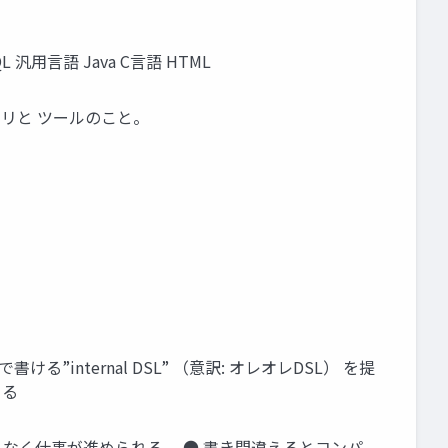
QL 汎用言語 Java C言語 HTML
イブラリと ツールのこと。
Javaで書ける”internal DSL” （意訳: オレオレDSL） を提
きる
んとなく仕事が進められる。 ● 書き間違えるとコンパ