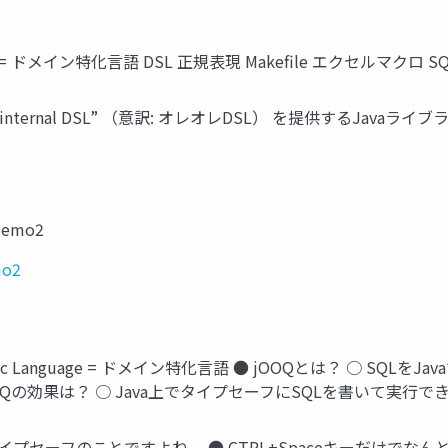
age = ドメイン特化言語 DSL 正規表現 Makefile エクセルマクロ S
internal DSL” （意訳: オレオレDSL） を提供するJavaラ
-demo2
mo2
Specific Language = ドメイン特化言語 ● jOOQとは？ ○ SQLを
jOOQの効果は？ ○ Java上でタイプセーフにSQLを書いて実行で
イプセーフのことですよね。 ● CTRL+Spaceキーだけでな