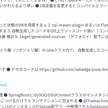
いがわかるより早い ● DB定義を変更するとコンパイルエラ
DBを用意する a. 2. sql-maven-plugin あるいは Flyway 
成する 3. 自動生成したコードをIDE上でソースコード扱い（コンパイル対
検討 b. target/generated-sources （デフォルト）
スロジック層（リポジトリ層）のJavaクラス内で、 自動生成したコ
のコードは https://github.com/nabedge/jooq-demo2
emo2
管理 ● SpringBootにはjOOQのDslContextクラスの
メソッドにつけるだけでトランザクションに包まれる ● @Transac
マッパのインスタンスがSpring配下で一元管理されたDataSo