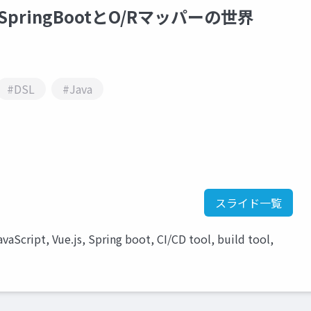
ringBootとO/Rマッパーの世界
#DSL
#Java
スライド一覧
avaScript, Vue.js, Spring boot, CI/CD tool, build tool,