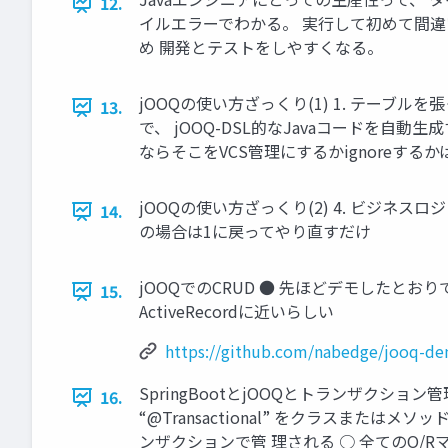
12.
イルエラーでわかる。 実行して初めて間違
め 開発とテストをしやすくなる。
jOOQの使い方ざっくり(1) 1. テーブルを張った状態の
13.
で、 jOOQ-DSL的なJavaコードを自動生
ならそこをVCS管理にするかignoreするかは要 
jOOQの使い方ざっくり(2) 4. ビジネ
14.
の場合は1に戻ってやり直すだけ
jOOQでのCRUD ● 先ほどデモしたとおりです ● デモ
15.
ActiveRecordに近いらしい
https://github.com/nabedge/jooq-d
SpringBootとjOOQとトランザクション
16.
“@Transactional” をクラスまたは
ンザクションで管 理される ○ 全てのO/R