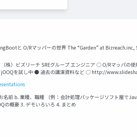
と O/Rマッパーの世界 The “Garden” at Bizreach.inc, Shi
edge ○ （株）ビズリーチ SREグループ エンジニア ○ O/Rマッパの使
..そしてjOOQを試し中 ● 過去の講演資料など ○ http://www.slideshare.
esentations
 お名前 b. 業種、職種 （例：会計処理パッケージソフト屋でJava
OOQの概要 3. デモいろいろ 4. まとめ